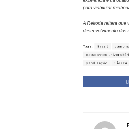
excelência e da quali
para viabilizar melhor
A Reitoria reitera que
desenvolvimento das a
Tags:
Brasil
campin
estudantes universitár
paralisação
SÃO PA