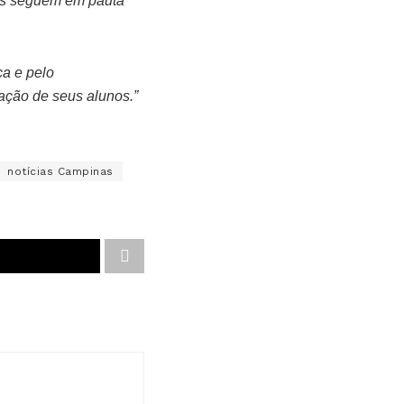
uos seguem em pauta
ca e pelo
ação de seus alunos.”
notícias Campinas