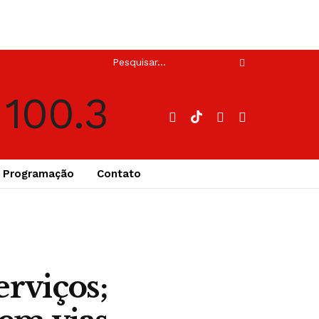
Programação
Contato
rviços;