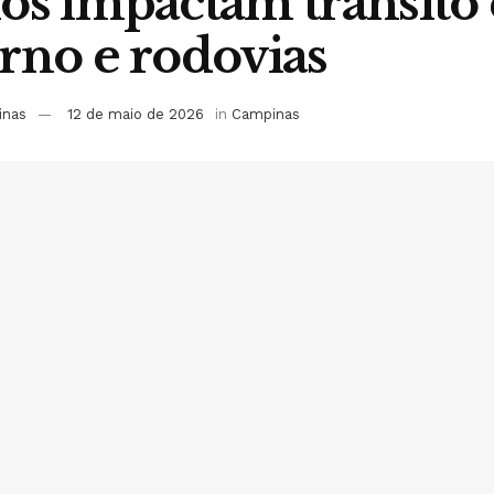
os impactam trânsito 
rno e rodovias
inas
12 de maio de 2026
in
Campinas