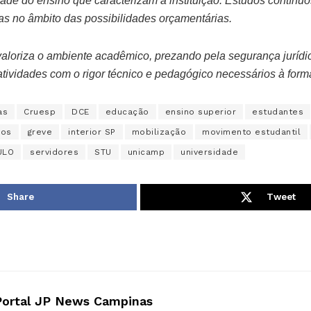
dade do ensino que caracterizam a instituição. Estudos contín
ias no âmbito das possibilidades orçamentárias.
 valoriza o ambiente acadêmico, prezando pela segurança jurídi
tividades com o rigor técnico e pedagógico necessários à form
as
Cruesp
DCE
educação
ensino superior
estudantes
ios
greve
interior SP
mobilização
movimento estudantil
ULO
servidores
STU
unicamp
universidade
Share
Tweet
Portal JP News Campinas