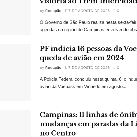
vistoria ao Trem Intercidad
by
Redação
7 DE AGOSTO DE 2026
0
O Governo de São Paulo realiza nesta sexta-feir
agendas na região de Campinas envolvendo obra
PF indicia 16 pessoas da Vo
queda de avião em 2024
by
Redação
7 DE AGOSTO DE 2026
0
A Polícia Federal concluiu nesta quinta, 6, o inq
avião da Voepass em Vinhedo em agosto...
Campinas: 11 linhas de ônib
mudanças em paradas da L
no Centro