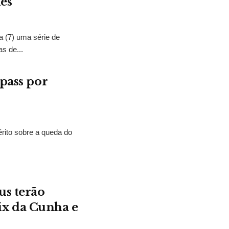
es
a (7) uma série de
s de...
epass por
uérito sobre a queda do
us terão
ix da Cunha e