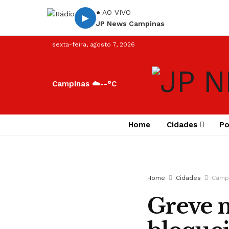
● AO VIVO
▶
JP News Campinas
sexta-feira, agosto 7, 2026
Campinas ☁️
--°C
Home
Cidades
Po
Home
Cidades
Camp
Greve n