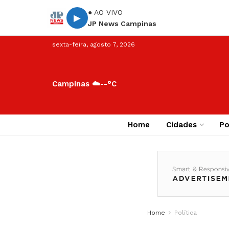
● AO VIVO
▶
JP News Campinas
sexta-feira, agosto 7, 2026
Campinas ☁️
--°C
Home
Cidades
Po
Home
Política