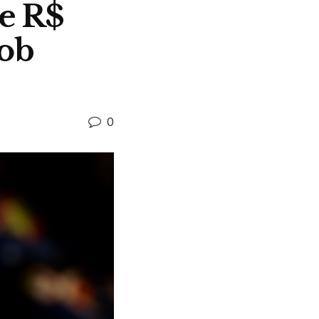
de R$
sob
0