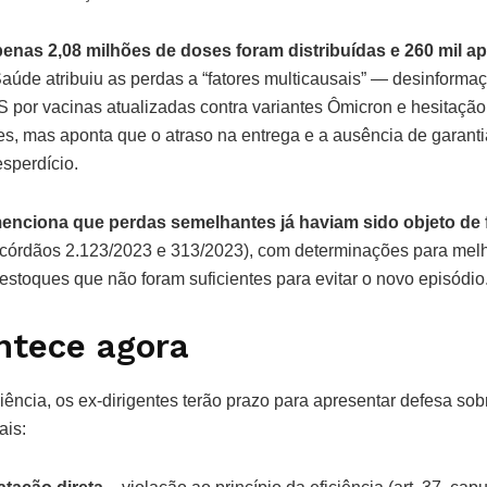
apenas 2,08 milhões de doses foram distribuídas e 260 mil a
Saúde atribuiu as perdas a “fatores multicausais” — desinform
or vacinas atualizadas contra variantes Ômicron e hesitação
es, mas aponta que o atraso na entrega e a ausência de garant
esperdício.
enciona que perdas semelhantes já haviam sido objeto de 
córdãos 2.123/2023 e 313/2023), com determinações para melh
e estoques que não foram suficientes para evitar o novo episódio
ntece agora
ência, os ex-dirigentes terão prazo para apresentar defesa sob
ais: