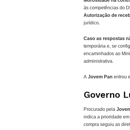
Morosidade na contra
às competências do D
Autorização de receb
jurídico.
Caso as respostas n
temporária e, se conf
encaminhados ao Minis
administrativa.
A
Jovem Pan
entrou e
Governo L
Procurado pela
Jove
indica a prioridade e
compra seguiu as dir