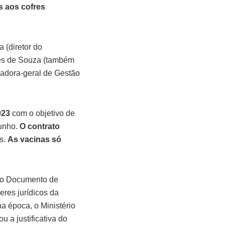
s aos cofres
a (diretor do
ges de Souza (também
nadora-geral de Gestão
023
com o objetivo de
junho.
O contrato
s.
As vacinas só
 do Documento de
res jurídicos da
a época, o Ministério
u a justificativa do