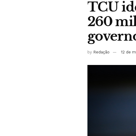
TCU ide
260 mi
govern
by
Redação
12 de m