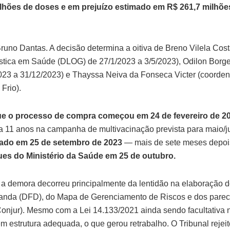
ilhões de doses e em prejuízo estimado em R$ 261,7 milhõe
 Bruno Dantas. A decisão determina a oitiva de Breno Vilela Cost
stica em Saúde (DLOG) de 27/1/2023 a 3/5/2023), Odilon Bor
023 a 31/12/2023) e Thayssa Neiva da Fonseca Victer (coorde
Frio).
e o processo de compra começou em 24 de fevereiro de 2
 a 11 anos na campanha de multivacinação prevista para maio/
nado em 25 de setembro de 2023
— mais de sete meses depoi
es do Ministério da Saúde em 25 de outubro.
 a demora decorreu principalmente da lentidão na elaboração
nda (DFD), do Mapa de Gerenciamento de Riscos e dos parece
Conjur). Mesmo com a Lei 14.133/2021 ainda sendo facultativa n
m estrutura adequada, o que gerou retrabalho. O Tribunal rejeito