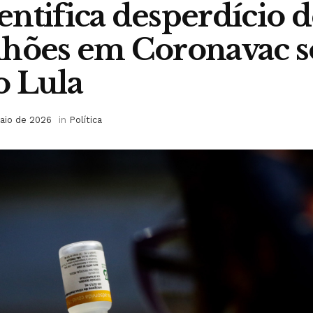
ntifica desperdício 
lhões em Coronavac 
o Lula
aio de 2026
in
Política