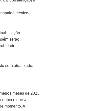
t, da Constituição) e
respaldo técnico-
inabilitação
ambém serão
probidade
to será atualizado.
rimeiros meses de 2023
reconhece que a
ele momento. A