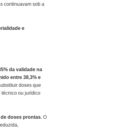
eos continuavam sob a
rialidade e
35% da validade na
ido entre 38,3% e
ubstituir doses que
técnico ou jurídico
 de doses prontas.
O
reduzida,