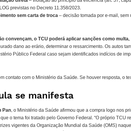
tação direta
– violação ao princípio da eficiência (art. 37, capu
LOG previstas no Decreto 11.358/2023.
imento sem carta de troca
– decisão tomada por e-mail, sem 
ão convençam, o TCU poderá aplicar sanções como multa,
igurado dano ao erário, determinar o ressarcimento. Os autos t
tério Público Federal caso sejam identificados indícios de im
m contato com o Ministério da Saúde. Se houver resposta, o tex
ula se manifesta
m Pan
, o Ministério da Saúde afirmou que a compra logo nos p
m que o tema foi tratado pelo Governo Federal. “O próprio TCU 
etrizes vigentes da Organização Mundial da Saúde (OMS) naqu