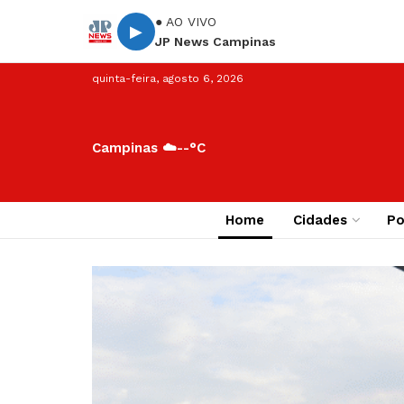
● AO VIVO
▶
JP News Campinas
quinta-feira, agosto 6, 2026
Campinas ☁️
--°C
Home
Cidades
Po