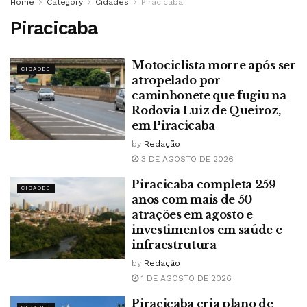
Home
Category
Cidades
Piracicaba
Piracicaba
Motociclista morre após ser
CIDADES
atropelado por
caminhonete que fugiu na
Rodovia Luiz de Queiroz,
em Piracicaba
by
Redação
3 DE AGOSTO DE 2026
Piracicaba completa 259
CIDADES
anos com mais de 50
atrações em agosto e
investimentos em saúde e
infraestrutura
by
Redação
1 DE AGOSTO DE 2026
Piracicaba cria plano de