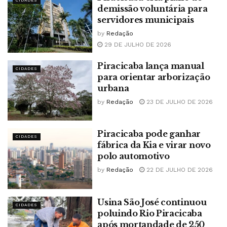
CIDADES
demissão voluntária para
servidores municipais
by
Redação
29 DE JULHO DE 2026
Piracicaba lança manual
CIDADES
para orientar arborização
urbana
by
Redação
23 DE JULHO DE 2026
Piracicaba pode ganhar
CIDADES
fábrica da Kia e virar novo
polo automotivo
by
Redação
22 DE JULHO DE 2026
Usina São José continuou
CIDADES
poluindo Rio Piracicaba
após mortandade de 250