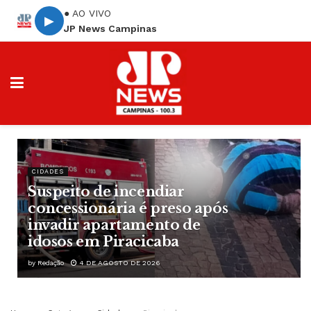
● AO VIVO
▶
JP News Campinas
CIDADES
Suspeito de incendiar
concessionária é preso após
invadir apartamento de
idosos em Piracicaba
by
Redação
4 DE AGOSTO DE 2026