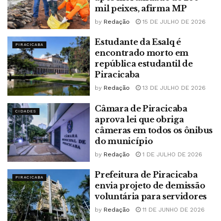
mil peixes, afirma MP
by
Redação
15 DE JULHO DE 2026
Estudante da Esalq é
PIRACICABA
encontrado morto em
república estudantil de
Piracicaba
by
Redação
13 DE JULHO DE 2026
Câmara de Piracicaba
CIDADES
aprova lei que obriga
câmeras em todos os ônibus
do município
by
Redação
1 DE JULHO DE 2026
Prefeitura de Piracicaba
PIRACICABA
envia projeto de demissão
voluntária para servidores
by
Redação
11 DE JUNHO DE 2026