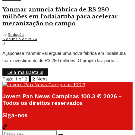
Yanmar anuncia fábrica de R$ 280
milhões em Indaiatuba para acelerar
mecanização no campo
by
Redação
6 de maio de 2026
0
A japonesa Yanmar vai erguer uma nova fábrica em Indaiatuba
com investimento de R$ 280 milhões. O projeto faz parte...
Leia mais
Details
Page 1 of 2
1
2
Next
Jovem Pan News Campinas 100.3 © 2026 -
Todos os direitos reservados
Siga-nos