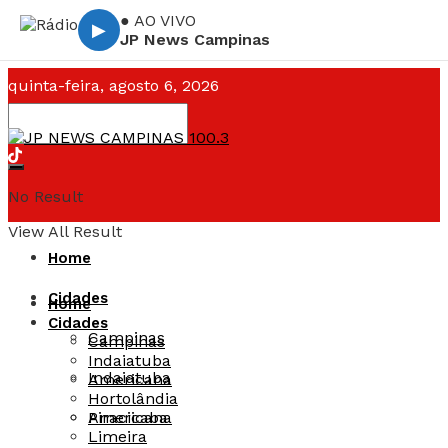
● AO VIVO
▶
JP News Campinas
quinta-feira, agosto 6, 2026
Campinas ☁️
--°C
No Result
View All Result
Home
Cidades
Home
Cidades
Campinas
Campinas
Indaiatuba
Indaiatuba
Americana
Hortolândia
Americana
Piracicaba
Limeira