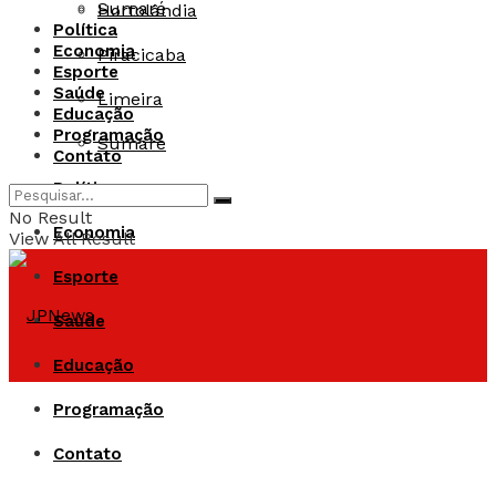
Sumaré
Hortolândia
Política
Economia
Piracicaba
Esporte
Saúde
Limeira
Educação
Programação
Sumaré
Contato
Política
No Result
Economia
View All Result
Esporte
Saúde
Educação
Programação
Contato