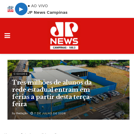
● AO VIVO
▶
JP News Campinas
CIDADES
Três milhões de alunos da
rede estadual entram em
férias a partir desta terça-
feira
by
Redação
7 DE JULHO DE 2026