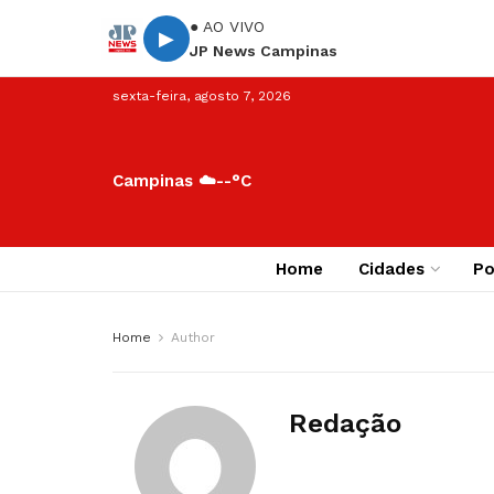
● AO VIVO
▶
JP News Campinas
sexta-feira, agosto 7, 2026
Campinas ☁️
--°C
Home
Cidades
Po
Home
Author
Redação