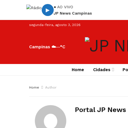
● AO VIVO
▶
JP News Campinas
segunda-feira, agosto 3, 2026
Campinas ☁️
--°C
Home
Cidades
Po
Home
Author
Portal JP News