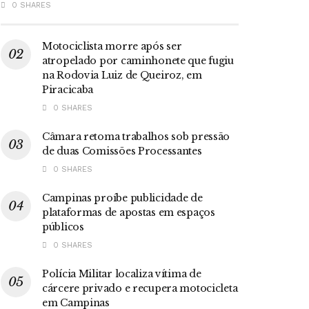
0 SHARES
Motociclista morre após ser
atropelado por caminhonete que fugiu
na Rodovia Luiz de Queiroz, em
Piracicaba
0 SHARES
Câmara retoma trabalhos sob pressão
de duas Comissões Processantes
0 SHARES
Campinas proíbe publicidade de
plataformas de apostas em espaços
públicos
0 SHARES
Polícia Militar localiza vítima de
cárcere privado e recupera motocicleta
em Campinas