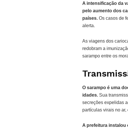
A intensificação da 
pelo aumento dos ca
países.
Os casos de f
alerta.
As viagens dos carioca
redobram a imunização
sarampo entre os mor
Transmiss
O sarampo é uma doen
idades.
Sua transmissã
secreções expelidas ao
partículas virais no a
A prefeitura instalo