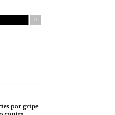
es por gripe
o contra