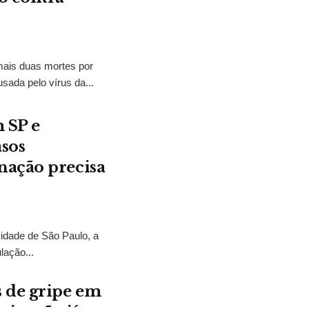
mais duas mortes por
ada pelo vírus da...
 SP e
asos
nação precisa
dade de São Paulo, a
lação...
 de gripe em