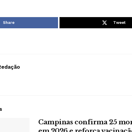
Share
Tweet
Redação
s
Campinas confirma 25 mort
em 2026 e reforça vacinaçã