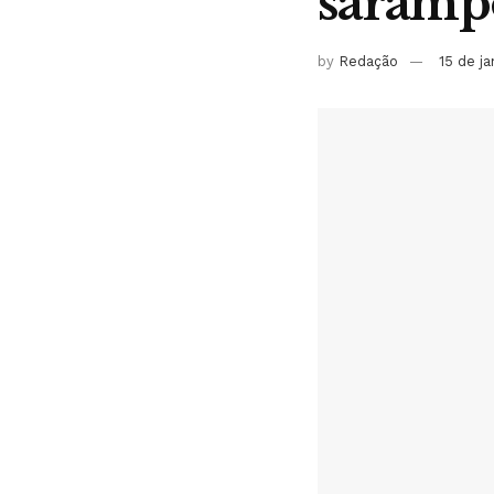
sarampo
by
Redação
15 de j