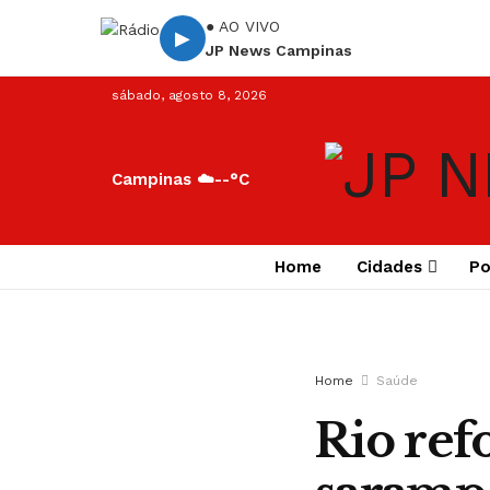
● AO VIVO
▶
JP News Campinas
sábado, agosto 8, 2026
Campinas ☁️
--°C
Home
Cidades
Po
Home
Saúde
Rio ref