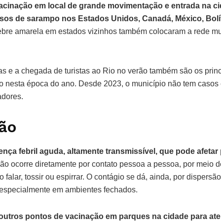
vacinação em local de grande movimentação e entrada na ci
sos de sarampo nos Estados Unidos, Canadá, México, Bolív
ebre amarela em estados vizinhos também colocaram a rede mu
s e a chegada de turistas ao Rio no verão também são os princ
 nesta época do ano. Desde 2023, o município não tem casos
adores.
ão
ça febril aguda, altamente transmissível, que pode afetar
o ocorre diretamente por contato pessoa a pessoa, por meio d
 falar, tossir ou espirrar. O contágio se dá, ainda, por dispersã
r, especialmente em ambientes fechados.
u outros pontos de vacinação em parques na cidade para ate