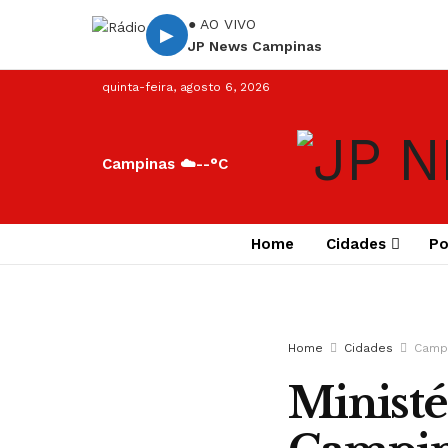
● AO VIVO
▶
JP News Campinas
quinta-feira, agosto 6, 2026
Campinas ☁️
--°C
Home
Cidades
Po
Home
Cidades
Camp
Ministé