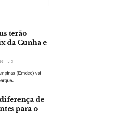
us terão
ix da Cunha e
26
0
ampinas (Emdec) vai
barque...
diferença de
ntes para o