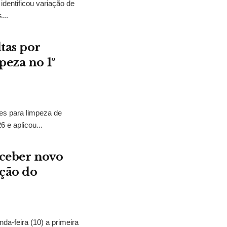
dentificou variação de
...
tas por
peza no 1º
ões para limpeza de
 e aplicou...
eceber novo
ação do
da-feira (10) a primeira