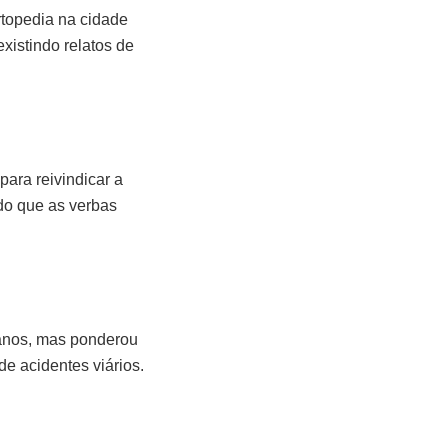
rtopedia na cidade
xistindo relatos de
ara reivindicar a
do que as verbas
s anos, mas ponderou
de acidentes viários.