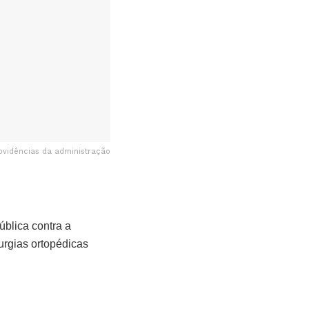
ovidências da administração
blica contra a
urgias ortopédicas