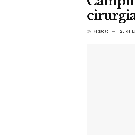
Campin
cirurgi
by
Redação
26 de j