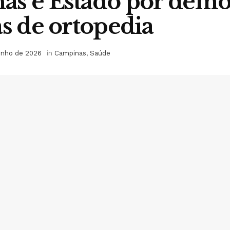
as e Estado por dem
as de ortopedia
unho de 2026
in
Campinas
,
Saúde