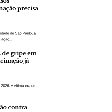
asos
nação precisa
dade de São Paulo, a
lação...
 de gripe em
acinação já
 2026. A vítima era uma
ão contra