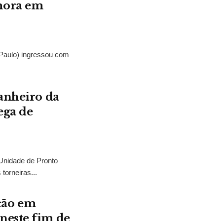
mora em
Paulo) ingressou com
banheiro da
ega de
Unidade de Pronto
orneiras...
ção em
neste fim de