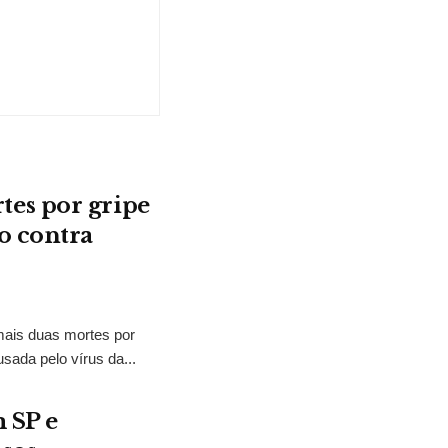
es por gripe
o contra
mais duas mortes por
ada pelo vírus da...
 SP e