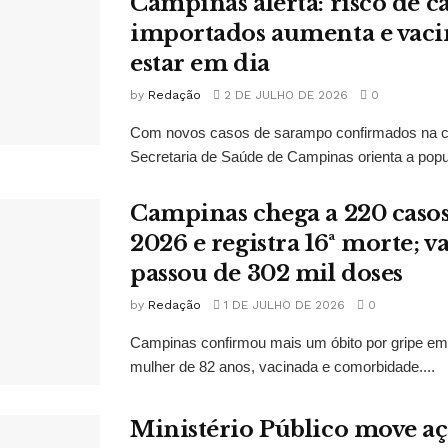
Campinas alerta: risco de c
importados aumenta e vaci
estar em dia
by
Redação
2 DE JULHO DE 2026
0
Com novos casos de sarampo confirmados na ci
Secretaria de Saúde de Campinas orienta a popu
Campinas chega a 220 casos
2026 e registra 16ª morte; v
passou de 302 mil doses
by
Redação
1 DE JULHO DE 2026
0
Campinas confirmou mais um óbito por gripe em
mulher de 82 anos, vacinada e comorbidade....
Ministério Público move aç