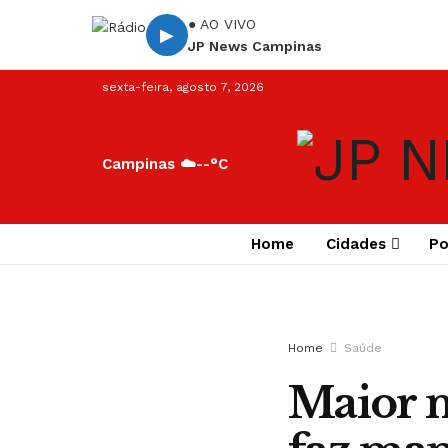
● AO VIVO
▶
JP News Campinas
sexta-feira, agosto 7, 2026
Campinas ☁️
--°C
Home
Cidades
Po
Home
Saúde
Maior n