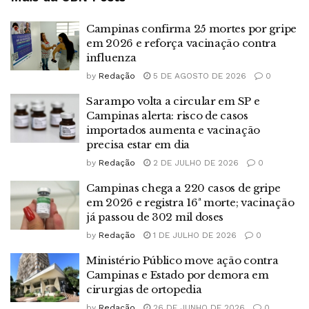
Campinas confirma 25 mortes por gripe
em 2026 e reforça vacinação contra
influenza
by
Redação
5 DE AGOSTO DE 2026
0
Sarampo volta a circular em SP e
Campinas alerta: risco de casos
importados aumenta e vacinação
precisa estar em dia
by
Redação
2 DE JULHO DE 2026
0
Campinas chega a 220 casos de gripe
em 2026 e registra 16ª morte; vacinação
já passou de 302 mil doses
by
Redação
1 DE JULHO DE 2026
0
Ministério Público move ação contra
Campinas e Estado por demora em
cirurgias de ortopedia
by
Redação
26 DE JUNHO DE 2026
0