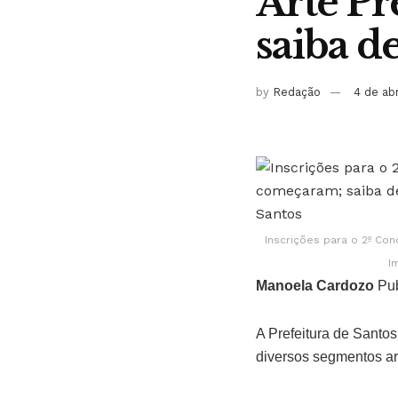
Arte Pr
saiba d
by
Redação
4 de ab
Inscrições para o 2º Co
I
Manoela Cardozo
Pub
A Prefeitura de Santos
diversos segmentos art