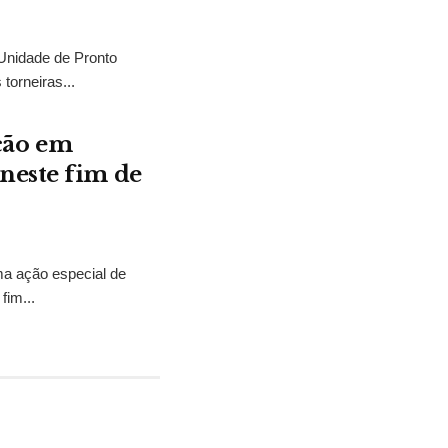
Unidade de Pronto
orneiras...
ção em
neste fim de
ma ação especial de
fim...