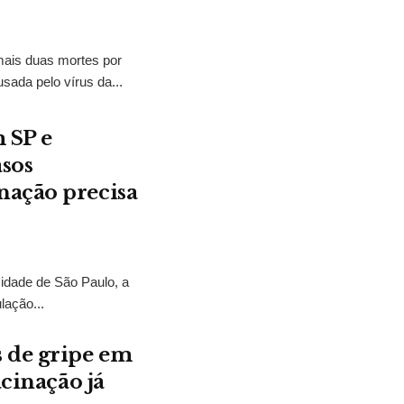
mais duas mortes por
ada pelo vírus da...
 SP e
asos
nação precisa
dade de São Paulo, a
lação...
 de gripe em
acinação já