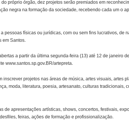
do próprio órgão, dez projetos serão premiados em reconhecim
ação negra na formação da sociedade, recebendo cada um o ap
a pessoas físicas ou jurídicas, com ou sem fins lucrativos, de na
s em Santos.
abertas a partir da última segunda-feira (13) até 12 de janeiro d
ite www.santos.sp.gov.BR/artepreta.
inscrever projetos nas áreas de música, artes visuais, artes pl
nça, moda, literatura, poesia, artesanato, culturas tradicionais, cu
s de apresentações artísticas, shows, concertos, festivais, exp
desfiles, feiras, ações de formação e profissionalização.