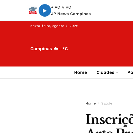
● AO VIVO
▶
JP News Campinas
sexta-feira, agosto 7, 2026
Campinas ☁️
--°C
Home
Cidades
Po
Home
Saúde
Inscriç