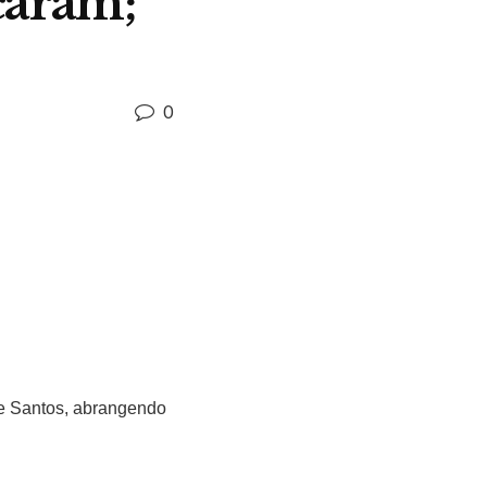
çaram;
0
 de Santos, abrangendo