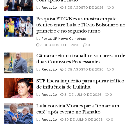
by
Redação
3 DE AGOSTO DE 2026
0
Pesquisa BTG/Nexus mostra empate
técnico entre Lula e Flávio Bolsonaro no
primeiro e no segundo turno
by
Portal JP News Campinas
3 DE AGOSTO DE 2026
0
Câmara retoma trabalhos sob pressão de
duas Comissões Processantes
by
Redação
3 DE AGOSTO DE 2026
0
STF libera inquérito para apurar tráfico
de influência de Lulinha
by
Redação
31 DE JULHO DE 2026
0
Lula convida Moraes para “tomar um
café” após evento no Planalto
by
Redação
30 DE JULHO DE 2026
0