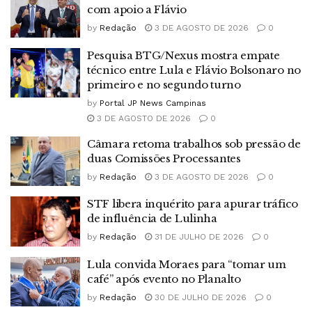
com apoio a Flávio
by
Redação
3 DE AGOSTO DE 2026
0
Pesquisa BTG/Nexus mostra empate
técnico entre Lula e Flávio Bolsonaro no
primeiro e no segundo turno
by
Portal JP News Campinas
3 DE AGOSTO DE 2026
0
Câmara retoma trabalhos sob pressão de
duas Comissões Processantes
by
Redação
3 DE AGOSTO DE 2026
0
STF libera inquérito para apurar tráfico
de influência de Lulinha
by
Redação
31 DE JULHO DE 2026
0
Lula convida Moraes para “tomar um
café” após evento no Planalto
by
Redação
30 DE JULHO DE 2026
0