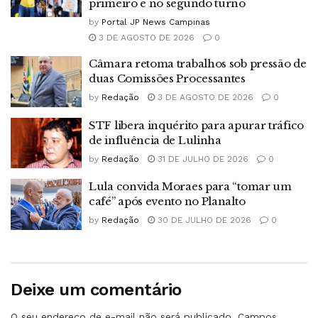
primeiro e no segundo turno
by
Portal JP News Campinas
3 DE AGOSTO DE 2026
0
Câmara retoma trabalhos sob pressão de
duas Comissões Processantes
by
Redação
3 DE AGOSTO DE 2026
0
STF libera inquérito para apurar tráfico
de influência de Lulinha
by
Redação
31 DE JULHO DE 2026
0
Lula convida Moraes para “tomar um
café” após evento no Planalto
by
Redação
30 DE JULHO DE 2026
0
Deixe um comentário
O seu endereço de e-mail não será publicado.
Campos