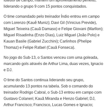
futebol de campo, mantém um aproveitamento perfeito,
liderando o grupo 9 com 15 pontos conquistados.
O time comandado pelo treinador Índio entrou em campo
com Lorenzo (Kauê Muniz); Davi Gil (Vinicius Previde),
Miguel Teixeira (Cauã Damaso) e Felipe Giovani (Marllon);
Miguel Risadinha (Enzo Dias), Luiz Miguel (João Polo) e
Kauan Basile (Gabriel Zucchini); Carlinhos (Phelipe
Thomaz) e Felipe Rafael (Cauã Fonseca).
No jogo do Sub-13, o Santos venceu com uma goleada,
marcando gols através de Arthur Lima, duas vezes, Ignacio
e DJ.
O time do Santos continua liderando seu grupo,
acumulando 13 pontos na tabela. Sob o comando do
treinador Rodrigo Cabral, o Sub-13 entrou em campo com
Gustavo Colaneri; Kauã Miranda e Henzo Gabriel; DJ,
Arthur Francisco; Francisco, Lucas Gomes e Ignacio;