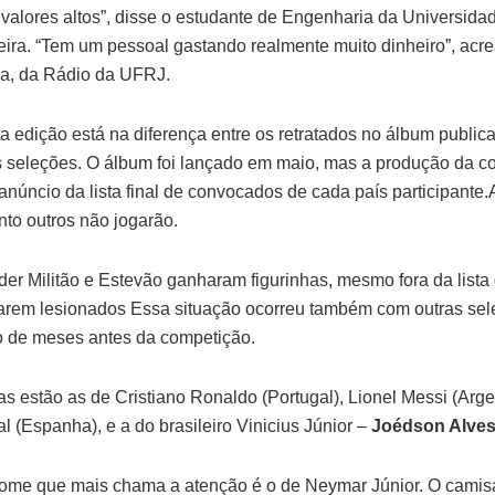
valores altos”, disse o estudante de Engenharia da Universid
ira. “Tem um pessoal gastando realmente muito dinheiro”, acres
fia, da Rádio da UFRJ.
a edição está na diferença entre os retratados no álbum public
s seleções. O álbum foi lançado em maio, mas a produção da c
anúncio da lista final de convocados de cada país participante
nto outros não jogarão.
der Militão e Estevão ganharam figurinhas, mesmo fora da lista 
starem lesionados Essa situação ocorreu também com outras se
to de meses antes da competição.
s estão as de Cristiano Ronaldo (Portugal), Lionel Messi (Arg
 (Espanha), e a do brasileiro Vinicius Júnior –
Joédson Alves
nome que mais chama a atenção é o de Neymar Júnior. O camis