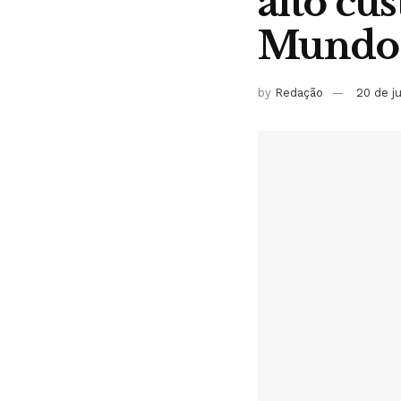
alto cu
Mundo
by
Redação
20 de j