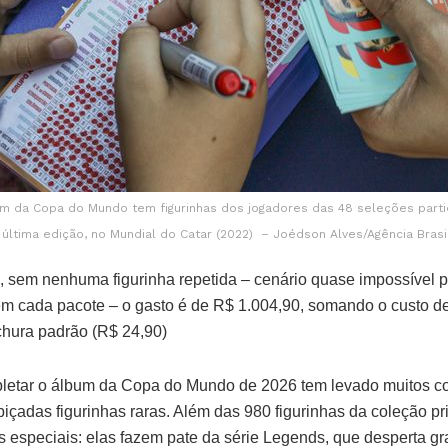
m da Copa do Mundo tem figurinhas dos jogadores das 48 seleções partic
 última edição, no Mundial do Catar (2022) – Joédson Alves/Agência Brasi
 sem nenhuma figurinha repetida – cenário quase impossível p
a em cada pacote – o gasto é de R$ 1.004,90, somando o custo d
chura padrão (R$ 24,90)
pletar o álbum da Copa do Mundo de 2026 tem levado muitos c
içadas figurinhas raras. Além das 980 figurinhas da coleção pr
s especiais: elas fazem pate da série Legends, que desperta g