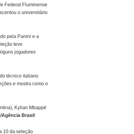
ade Federal Fluminense
centou o universitário
ado pela Panini e a
oleção teve
.Alguns jogadores
do técnico italiano
leções e mostra como o
entina), Kylian Mbappé
/Agência Brasil
a 10 da seleção