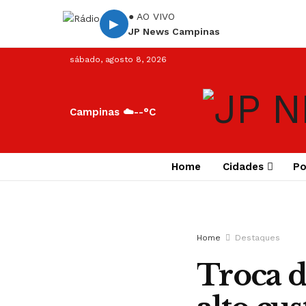
● AO VIVO
▶
JP News Campinas
sábado, agosto 8, 2026
Campinas ☁️
--°C
Home
Cidades
Po
Home
Destaques
Troca d