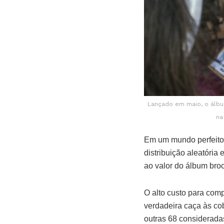
Lançado em maio, o álbu
na
Em um mundo perfeito,
distribuição aleatóri
ao valor do álbum bro
O alto custo para com
verdadeira caça às cob
outras 68 considerada