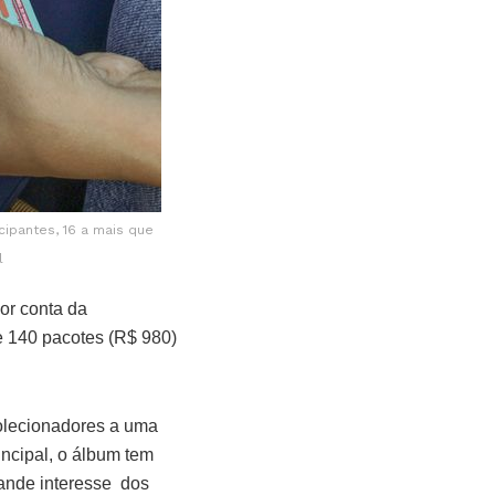
ipantes, 16 a mais que
l
or conta da
e 140 pacotes (R$ 980)
olecionadores a uma
incipal, o álbum tem
rande interesse dos