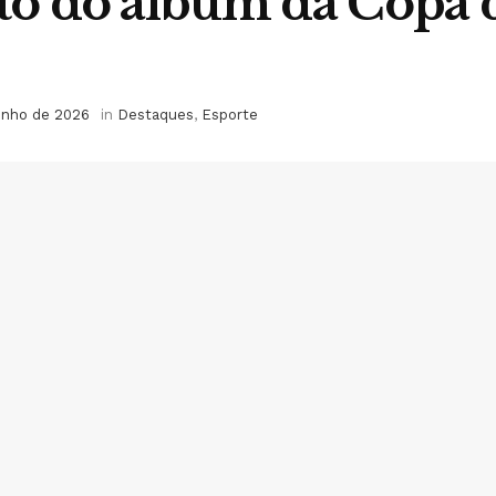
sto do álbum da Copa 
unho de 2026
in
Destaques
,
Esporte