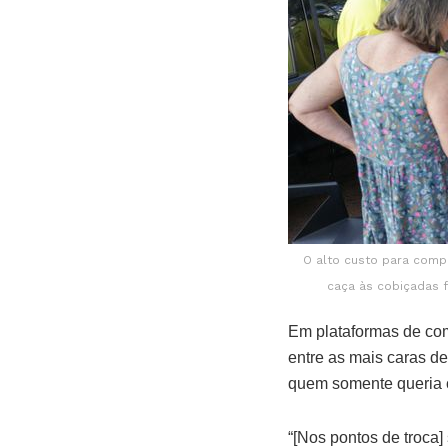
O alto custo para comp
caça às cobiçadas f
Em plataformas de com
entre as mais caras de
quem somente queria 
“[Nos pontos de troca]