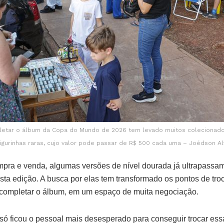
letar o álbum da Copa do Mundo de 2026 tem levado muitos colecionado
igurinhas raras, cujo valor pode passar de R$ 500 cada uma – Joédson Al
pra e venda, algumas versões de nível dourada já ultrapassa
sta edição. A busca por elas tem transformado os pontos de troc
completar o álbum, em um espaço de muita negociação.
 só ficou o pessoal mais desesperado para conseguir trocar ess