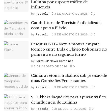
Lulinha por suposto tráfico de
influência
by
Redação
3 DE AGOSTO DE 2026
0
Candidatura de Tarcísio é oficializada
com apoio a Flávio
by
Redação
3 DE AGOSTO DE 2026
0
Pesquisa BTG/Nexus mostra empate
técnico entre Lula e Flávio Bolsonaro no
primeiro e no segundo turno
by
Portal JP News Campinas
3 DE AGOSTO DE 2026
0
Câmara retoma trabalhos sob pressão de
duas Comissões Processantes
by
Redação
3 DE AGOSTO DE 2026
0
STF libera inquérito para apurar tráfico
de influência de Lulinha
by
Redação
31 DE JULHO DE 2026
0