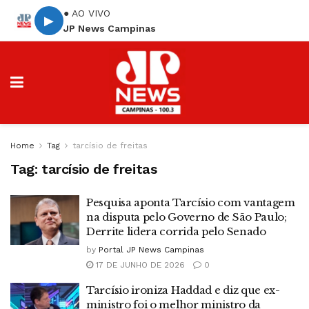
● AO VIVO
▶
JP News Campinas
Home
Tag
tarcísio de freitas
Tag:
tarcísio de freitas
Pesquisa aponta Tarcísio com vantagem
na disputa pelo Governo de São Paulo;
Derrite lidera corrida pelo Senado
by
Portal JP News Campinas
17 DE JUNHO DE 2026
0
Tarcísio ironiza Haddad e diz que ex-
ministro foi o melhor ministro da