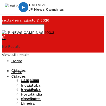
● AO VIVO
▶
JP News Campinas
sexta-feira, agosto 7, 2026
Campinas ☁️
--°C
No Result
View All Result
Home
Cidades
Home
Cidades
Campinas
Campinas
Indaiatuba
Indaiatuba
Americana
Hortolândia
Americana
Piracicaba
Limeira