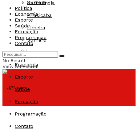
Sumaré
Hortolândia
Política
Economia
Piracicaba
Esporte
Saúde
Limeira
Educação
Programação
Sumaré
Contato
Política
No Result
Economia
View All Result
Esporte
Saúde
Educação
Programação
Contato