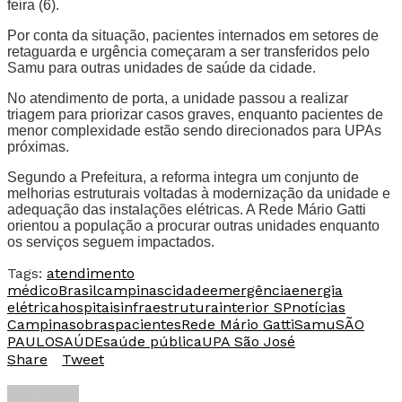
feira (6).
Por conta da situação, pacientes internados em setores de
retaguarda e urgência começaram a ser transferidos pelo
Samu para outras unidades de saúde da cidade.
No atendimento de porta, a unidade passou a realizar
triagem para priorizar casos graves, enquanto pacientes de
menor complexidade estão sendo direcionados para UPAs
próximas.
Segundo a Prefeitura, a reforma integra um conjunto de
melhorias estruturais voltadas à modernização da unidade e
adequação das instalações elétricas. A Rede Mário Gatti
orientou a população a procurar outras unidades enquanto
os serviços seguem impactados.
Tags:
atendimento
médico
Brasil
campinas
cidade
emergência
energia
elétrica
hospitais
infraestrutura
interior SP
notícias
Campinas
obras
pacientes
Rede Mário Gatti
Samu
SÃO
PAULO
SAÚDE
saúde pública
UPA São José
Share
Tweet