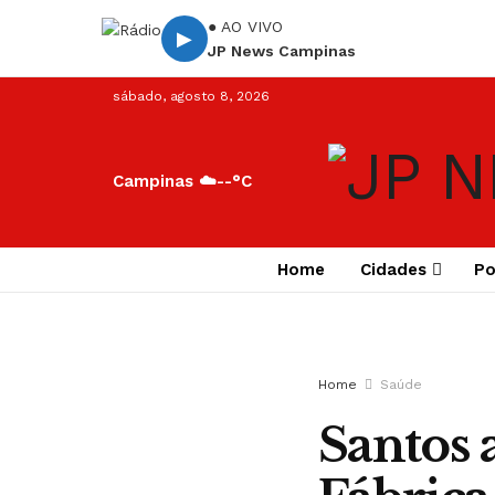
● AO VIVO
▶
JP News Campinas
sábado, agosto 8, 2026
Campinas ☁️
--°C
Home
Cidades
Po
Home
Saúde
Santos 