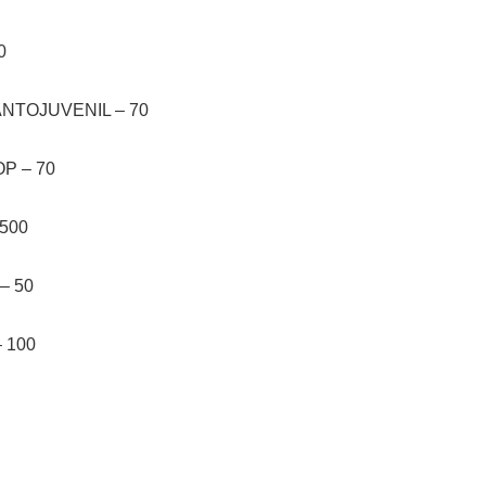
0
NTOJUVENIL – 70
P – 70
500
– 50
 100