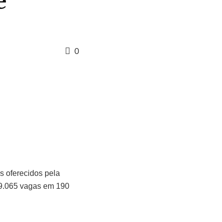
e
0
os oferecidos pela
e 9.065 vagas em 190