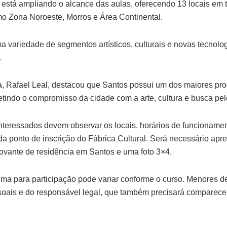
 está ampliando o alcance das aulas, oferecendo 13 locais em 
o Zona Noroeste, Morros e Área Continental.
 variedade de segmentos artísticos, culturais e novas tecnolog
.
ra, Rafael Leal, destacou que Santos possui um dos maiores p
fletindo o compromisso da cidade com a arte, cultura e busca p
interessados devem observar os locais, horários de funcioname
da ponto de inscrição do Fábrica Cultural. Será necessário ap
vante de residência em Santos e uma foto 3×4.
ma para participação pode variar conforme o curso. Menores d
ais e do responsável legal, que também precisará comparecer