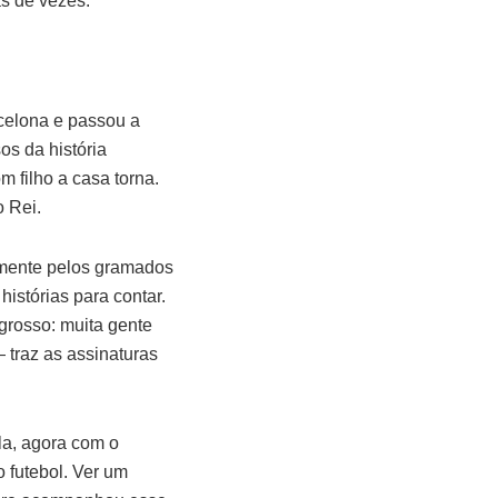
as de vezes.
celona e passou a
s da história
m filho a casa torna.
o Rei.
amente pelos gramados
histórias para contar.
grosso: muita gente
traz as assinaturas
la, agora com o
 futebol. Ver um