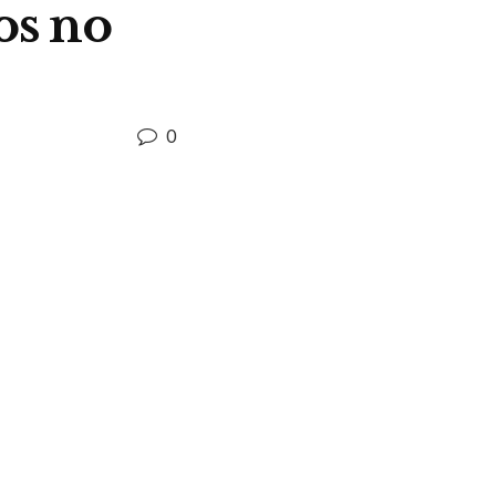
os no
0