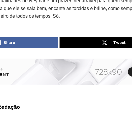
 qualidades de Neymar é um prazer inenarrável para quem se
ra que ele se saia bem, encante as torcidas e brilhe, como semp
lheiro de todos os tempos. Só.
Share
Tweet
Redação