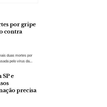
es por gripe
o contra
mais duas mortes por
ada pelo vírus da...
 SP e
asos
nação precisa