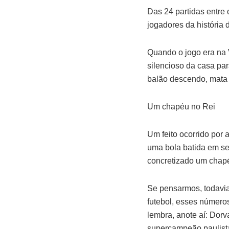
Das 24 partidas entre 
jogadores da história 
Quando o jogo era na V
silencioso da casa par
balão descendo, mata 
Um chapéu no Rei
Um feito ocorrido por 
uma bola batida em seu
concretizado um chapé
Se pensarmos, todavia
futebol, esses númer
lembra, anote aí: Dorv
supercampeão paulista,