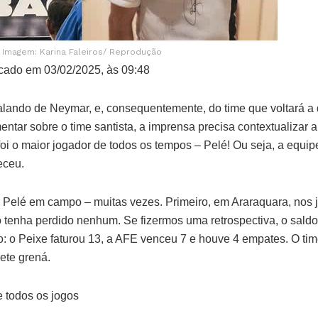
Imagem: Karina Faleiros/ Reprodução
cado em 03/02/2025, às 09:48
falando de Neymar, e, consequentemente, do time que voltará a 
ntar sobre o time santista, a imprensa precisa contextualizar 
oi o maior jogador de todos os tempos – Pelé! Ou seja, a equipe
eceu.
er Pelé em campo – muitas vezes. Primeiro, em Araraquara, nos 
o tenha perdido nenhum. Se fizermos uma retrospectiva, o saldo
o: o Peixe faturou 13, a AFE venceu 7 e houve 4 empates. O ti
rete grená.
 todos os jogos