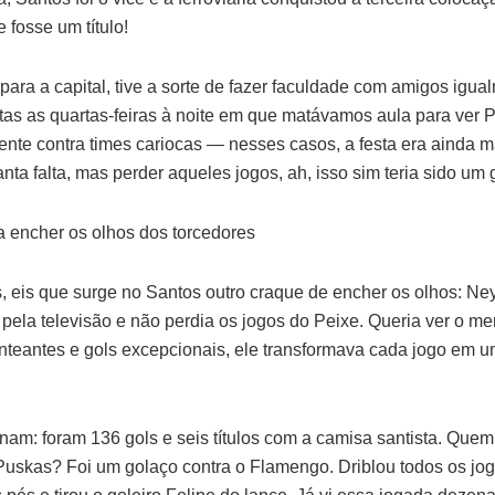
fosse um título!
ara a capital, tive a sorte de fazer faculdade com amigos igu
tas as quartas-feiras à noite em que matávamos aula para ver P
te contra times cariocas — nesses casos, a festa era ainda 
anta falta, mas perder aqueles jogos, ah, isso sim teria sido um
 encher os olhos dos torcedores
 eis que surge no Santos outro craque de encher os olhos: Ne
la televisão e não perdia os jogos do Peixe. Queria ver o me
nteantes e gols excepcionais, ele transformava cada jogo em u
am: foram 136 gols e seis títulos com a camisa santista. Quem
Puskas? Foi um golaço contra o Flamengo. Driblou todos os j