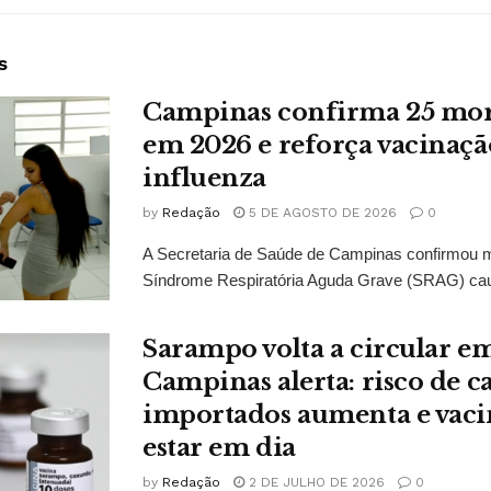
s
Campinas confirma 25 mort
em 2026 e reforça vacinaçã
influenza
by
Redação
5 DE AGOSTO DE 2026
0
A Secretaria de Saúde de Campinas confirmou 
Síndrome Respiratória Aguda Grave (SRAG) caus
Sarampo volta a circular em
Campinas alerta: risco de c
importados aumenta e vaci
estar em dia
by
Redação
2 DE JULHO DE 2026
0