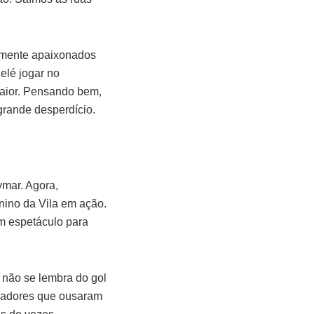
almente apaixonados
elé jogar no
maior. Pensando bem,
 grande desperdício.
ymar. Agora,
nino da Vila em ação.
m espetáculo para
 não se lembra do gol
ogadores que ousaram