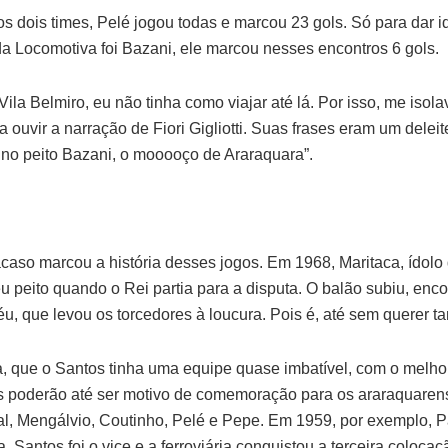
os dois times, Pelé jogou todas e marcou 23 gols. Só para dar 
da Locomotiva foi Bazani, ele marcou nesses encontros 6 gols.
ila Belmiro, eu não tinha como viajar até lá. Por isso, me isol
a ouvir a narração de Fiori Gigliotti. Suas frases eram um deleit
no peito Bazani, o mooooço de Araraquara”.
acaso marcou a história desses jogos. Em 1968, Maritaca, ídolo 
 peito quando o Rei partia para a disputa. O balão subiu, enco
u, que levou os torcedores à loucura. Pois é, até sem querer t
, que o Santos tinha uma equipe quase imbatível, com o melhor
os poderão até ser motivo de comemoração para os araraquare
al, Mengálvio, Coutinho, Pelé e Pepe. Em 1959, por exemplo, Pa
 Santos foi o vice e a ferroviária conquistou a terceira coloca