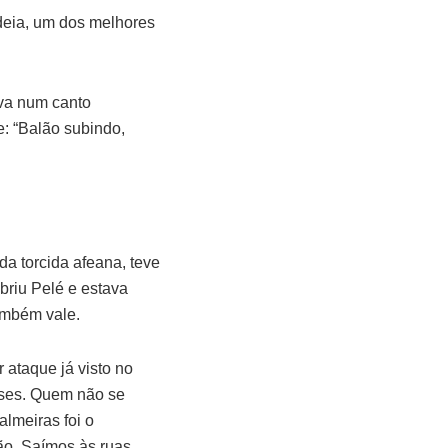
ideia, um dos melhores
ava num canto
e: “Balão subindo,
da torcida afeana, teve
briu Pelé e estava
ambém vale.
 ataque já visto no
nses. Quem não se
lmeiras foi o
ção. Saímos às ruas