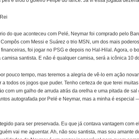
 pés e tirou o goleiro Felipe do lance. Já vi essa jogada dezen
 Rei
rário do que aconteceu com Pelé, Neymar foi comprado pelo Bar
 Compôs com Messi e Suárez o trio MSN, um dos mais poderoso
financeiras, foi jogar no PSG e depois no Hal-Hilal. Agora, o bo
a camisa santista. E não é qualquer camisa, será a icônica 10 d
por pouco tempo, mas teremos a alegria de vê-lo em ação nov
ir a todos os jogos que puder. Tenho certeza de que terei muitas 
o com um galho de arruda atrás da orelha e uma pitada de sal 
tos autografada por Pelé e Neymar, mas a minha é especial — 
tegido para ser preservada. Eu que já contava vantagem com e
guém vai me aguentar. Ah, não sou santista, mas sou amante do