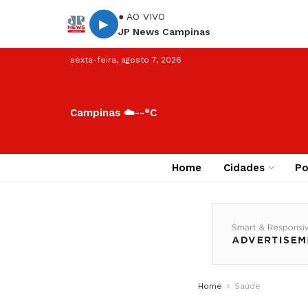
● AO VIVO
▶
JP News Campinas
sexta-feira, agosto 7, 2026
Campinas ☁️
--°C
Home
Cidades
Po
Home
Saúde