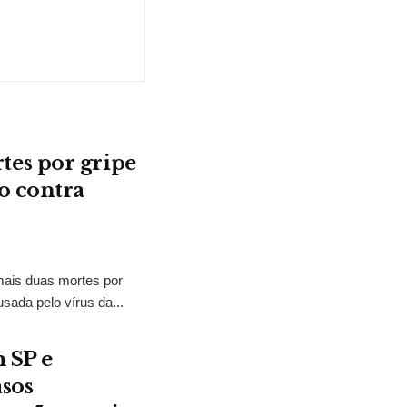
es por gripe
o contra
mais duas mortes por
ada pelo vírus da...
 SP e
asos