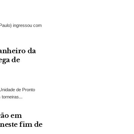
Paulo) ingressou com
banheiro da
ega de
Unidade de Pronto
orneiras...
ção em
neste fim de