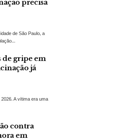
nação precisa
dade de São Paulo, a
lação...
 de gripe em
acinação já
 2026. A vítima era uma
ão contra
mora em