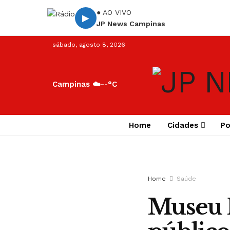
● AO VIVO
▶
JP News Campinas
sábado, agosto 8, 2026
Campinas ☁️
--°C
Home
Cidades
Po
Home
Saúde
Museu P