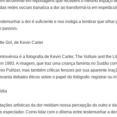
em recorrente em reportagens que recebem o mesmo espaço 
ra das redes sociais banaliza a dor ao transformá-la em espetácu
stemunhar a dor é suficiente e nos instiga a lembrar que olhar 
o passivo.
tle Girl, de Kevin Carter
rovérsia é a fotografia de Kevin Carter, The Vulture and the Litt
m 1993. A imagem, que traz uma criança faminta no Sudão com
io Pulitzer, mas também críticas ferozes por sua aparente inaç
evanta debates éticos sobre o papel do fotógrafo: registrar ou in
ídia
ntações artísticas da dor moldam nossa percepção do outro e da
 o espectador. Como lidar com o dilema entre testemunhar a d