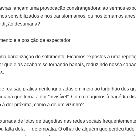
avras lançam uma provocação constrangedora: ao sermos expos
os sensibilizados e nos transformamos, ou nos tornamos anes
ondição desumana?
imento e a posição de espectador
a banalização do sofrimento. Ficamos expostos a uma repetiç
r que elas acabam se tornando banais, reduzindo nossa capac
s.
e rua são praticamente ignoradas em meio ao turbilhão dos gr
diana que torna a dor “invisível”. Como reagimos à tragédia di
 à dor próxima, como a de um vizinho?
urrada de fotos de tragédias nas redes sociais frequentement
 falta dela — de empatia. O olhar de alguém que perdeu tudo