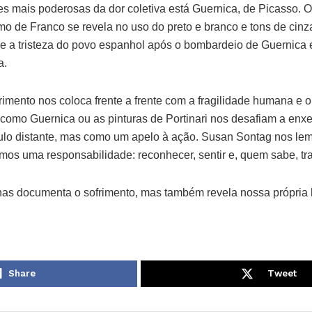
es mais poderosas da dor coletiva está Guernica, de Picasso. O
smo de Franco se revela no uso do preto e branco e tons de cin
a e a tristeza do povo espanhol após o bombardeio de Guernica
a.
ofrimento nos coloca frente a frente com a fragilidade humana e 
como Guernica ou as pinturas de Portinari nos desafiam a enxer
lo distante, mas como um apelo à ação. Susan Sontag nos lem
mos uma responsabilidade: reconhecer, sentir e, quem sabe, tr
penas documenta o sofrimento, mas também revela nossa própri
Share
Tweet