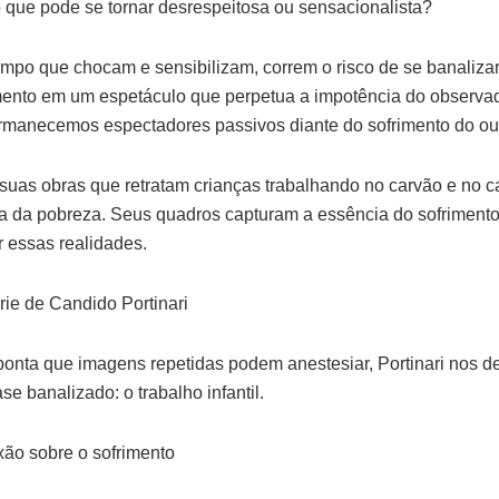
que pode se tornar desrespeitosa ou sensacionalista?
po que chocam e sensibilizam, correm o risco de se banaliz
mento em um espetáculo que perpetua a impotência do observa
rmanecemos espectadores passivos diante do sofrimento do ou
 suas obras que retratam crianças trabalhando no carvão e no 
ada da pobreza. Seus quadros capturam a essência do sofrimen
r essas realidades.
rie de Candido Portinari
nta que imagens repetidas podem anestesiar, Portinari nos des
se banalizado: o trabalho infantil.
xão sobre o sofrimento