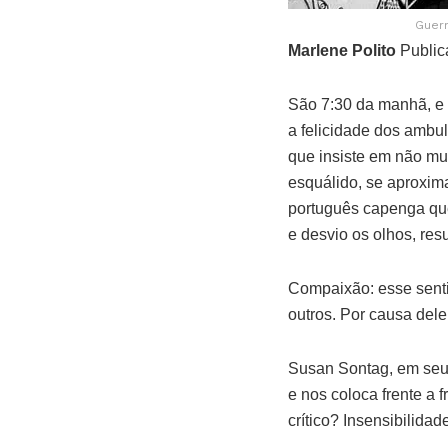
Guern
Marlene Polito
Public
São 7:30 da manhã, e
a felicidade dos ambul
que insiste em não m
esquálido, se aproxim
português capenga que
e desvio os olhos, re
Compaixão: esse sentim
outros. Por causa dele
Susan Sontag, em seu l
e nos coloca frente a 
crítico? Insensibilida