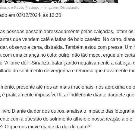
ica, de Pablo Picasso – Imagem: Divulgação
ado em 03/12/2024, às 13:30
 as pessoas passam apressadamente pelas calçadas, lotam os 
antes que vendem café e fatias de bolo caseiro. No carro, dian
udar, observo a cena, distraída. Também estou com pressa. U
a com uma criança no colo; outro, não tão moço, ergue um cart
 “A fome dói”. Sinalizo, balançando negativamente a cabeça, q
sultado do sentimento de vergonha e remorso que novamente me 
ento, presente até nos animais irracionais, nos aproxima do o
, é praticamente impossível ficar indiferente diante daquele que 
ivro Diante da dor dos outros, analisa o impacto das fotografi
frente com a questão do sofrimento alheio e nossa reação a ele
de? O que nos move diante da dor do outro?