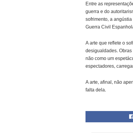
Entre as representaçõ
guerra e do autoritari
sofrimento, a angústi
Guerra Civil Espanhol
A arte que reflete o s
desigualdades. Obras 
não como um espetácu
espectadores, carrega
A arte, afinal, não a
falta dela.