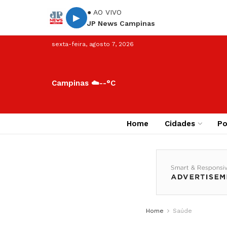
● AO VIVO
▶
JP News Campinas
sexta-feira, agosto 7, 2026
Campinas ☁️
--°C
Home
Cidades
Po
Home
Saúde