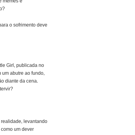
de memes e
lo?
para o sofrimento deve
le Girl, publicada no
 um abutre ao fundo,
ão diante da cena.
tervir?
 realidade, levantando
or como um dever