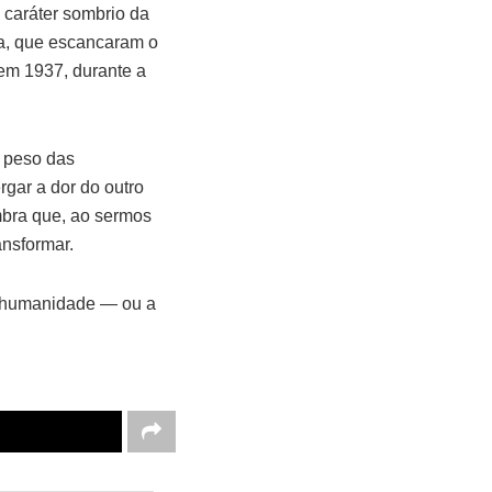
 caráter sombrio da
za, que escancaram o
 em 1937, durante a
o peso das
gar a dor do outro
bra que, ao sermos
ansformar.
a humanidade — ou a