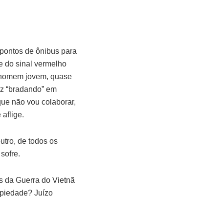
pontos de ônibus para
te do sinal vermelho
m homem jovem, quase
az “bradando” em
ue não vou colaborar,
aflige.
utro, de todos os
sofre.
as da Guerra do Vietnã
: piedade? Juízo