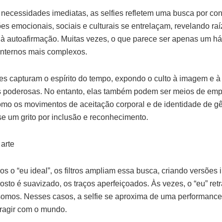
 necessidades imediatas, as selfies refletem uma busca por c
es emocionais, sociais e culturais se entrelaçam, revelando ra
 à autoafirmação. Muitas vezes, o que parece ser apenas um há
internos mais complexos.
ies capturam o espírito do tempo, expondo o culto à imagem e à 
as poderosas. No entanto, elas também podem ser meios de e
mo os movimentos de aceitação corporal e de identidade de gên
se um grito por inclusão e reconhecimento.
 arte
s o “eu ideal”, os filtros ampliam essa busca, criando versões
rosto é suavizado, os traços aperfeiçoados. Às vezes, o “eu” re
omos. Nesses casos, a selfie se aproxima de uma performance
ragir com o mundo.