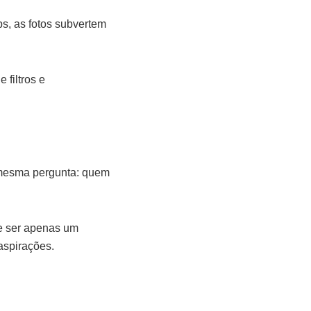
ps, as fotos subvertem
filtros e
a mesma pergunta: quem
de ser apenas um
aspirações.