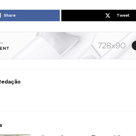
Share
Tweet
Redação
s