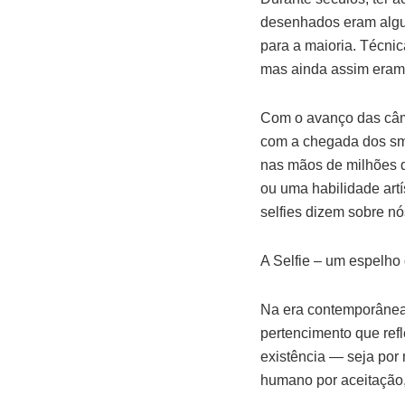
desenhados eram algum
para a maioria. Técni
mas ainda assim eram 
Com o avanço das câme
com a chegada dos sma
nas mãos de milhões d
ou uma habilidade artís
selfies dizem sobre n
A Selfie – um espelho
Na era contemporânea,
pertencimento que refl
existência — seja por
humano por aceitação