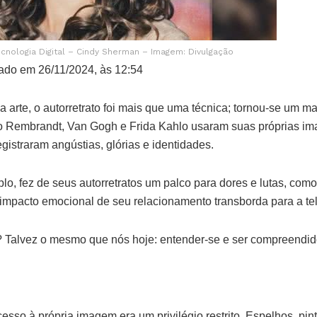
cnologia Digital – Cindy Sherman – Imagem: Divulgação
ado em 26/11/2024, às 12:54
 arte, o autorretrato foi mais que uma técnica; tornou-se um man
 Rembrandt, Van Gogh e Frida Kahlo usaram suas próprias im
egistraram angústias, glórias e identidades.
plo, fez de seus autorretratos um palco para dores e lutas, c
mpacto emocional de seu relacionamento transborda para a tel
 Talvez o mesmo que nós hoje: entender-se e ser compreendi
esso à própria imagem era um privilégio restrito. Espelhos, pint