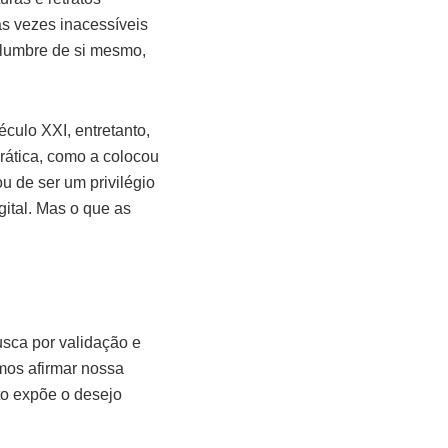
s vezes inacessíveis
slumbre de si mesmo,
culo XXI, entretanto,
rática, como a colocou
u de ser um privilégio
gital. Mas o que as
usca por validação e
amos afirmar nossa
to expõe o desejo