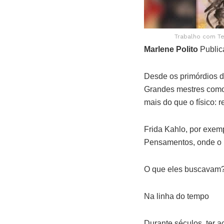
Trabalho com Te
Marlene Polito
Public
Desde os primórdios da
Grandes mestres como
mais do que o físico: r
Frida Kahlo, por exem
Pensamentos, onde o i
O que eles buscavam?
Na linha do tempo
Durante séculos, ter ac