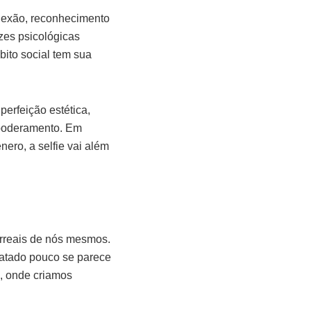
onexão, reconhecimento
ízes psicológicas
bito social tem sua
perfeição estética,
mpoderamento. Em
ero, a selfie vai além
 irreais de nós mesmos.
tratado pouco se parece
, onde criamos