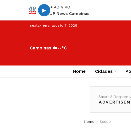
● AO VIVO
▶
JP News Campinas
sexta-feira, agosto 7, 2026
Campinas ☁️
--°C
Home
Cidades
Po
Home
Saúde