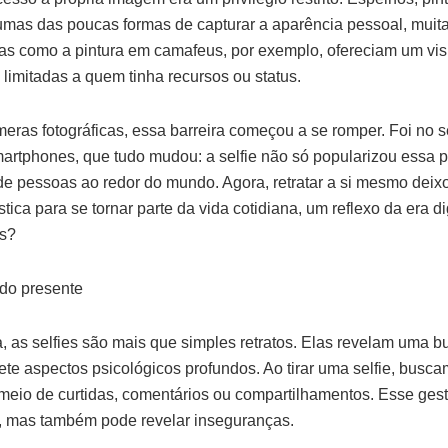
as das poucas formas de capturar a aparência pessoal, muita
cas como a pintura em camafeus, por exemplo, ofereciam um vi
limitadas a quem tinha recursos ou status.
ras fotográficas, essa barreira começou a se romper. Foi no sé
rtphones, que tudo mudou: a selfie não só popularizou essa p
e pessoas ao redor do mundo. Agora, retratar a si mesmo deixo
tica para se tornar parte da vida cotidiana, um reflexo da era di
ós?
 do presente
 as selfies são mais que simples retratos. Elas revelam uma b
ete aspectos psicológicos profundos. Ao tirar uma selfie, busc
 meio de curtidas, comentários ou compartilhamentos. Esse ges
, mas também pode revelar inseguranças.