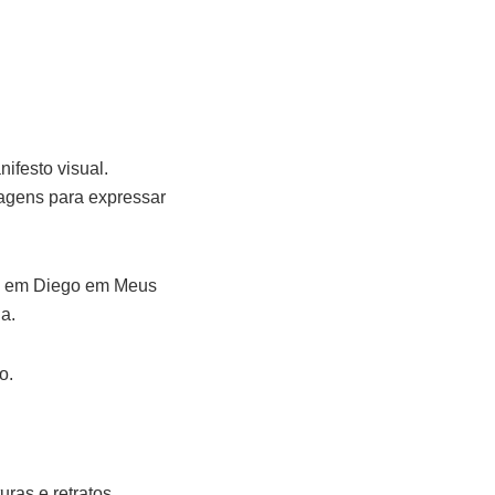
ifesto visual.
agens para expressar
omo em Diego em Meus
a.
do.
uras e retratos