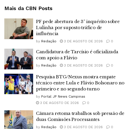
Mais da CBN
Posts
PF pede abertura de 3º inquérito sobre
Lulinha por suposto tráfico de
influência
by
Redação
3 DE AGOSTO DE 2026
0
Candidatura de Tarcísio é oficializada
com apoio a Flávio
by
Redação
3 DE AGOSTO DE 2026
0
Pesquisa BTG/Nexus mostra empate
técnico entre Lula e Flávio Bolsonaro no
primeiro e no segundo turno
by
Portal JP News Campinas
3 DE AGOSTO DE 2026
0
Câmara retoma trabalhos sob pressão de
duas Comissões Processantes
by
Redação
3 DE AGOSTO DE 2026
0