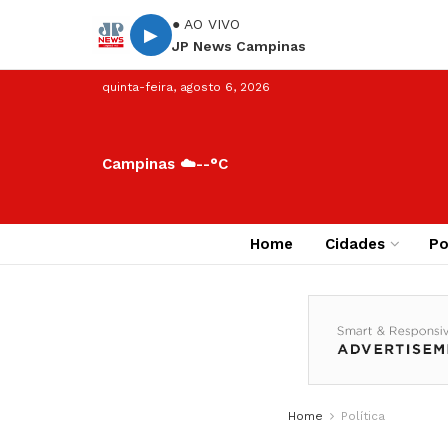
● AO VIVO
▶
JP News Campinas
quinta-feira, agosto 6, 2026
Campinas ☁️
--°C
Home
Cidades
Po
Home
Política