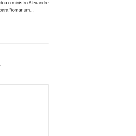
idou o ministro Alexandre
para “tomar um...
*