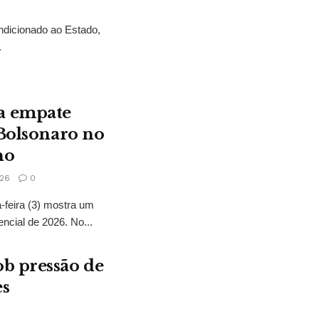
ndicionado ao Estado,
.
a empate
 Bolsonaro no
no
26
0
feira (3) mostra um
encial de 2026. No...
b pressão de
es