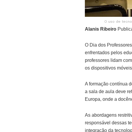
O uso de tecno
Alanis Ribeiro
Public
O Dia dos Professores 
enfrentados pelos edu
professores lidam com
os dispositivos móveis
A formação contínua do
a sala de aula deve re
Europa, onde a docênc
As abordagens restrit
responsável dessas tec
integração da tecnolo