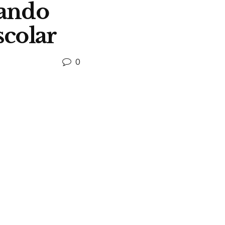
cando
scolar
0