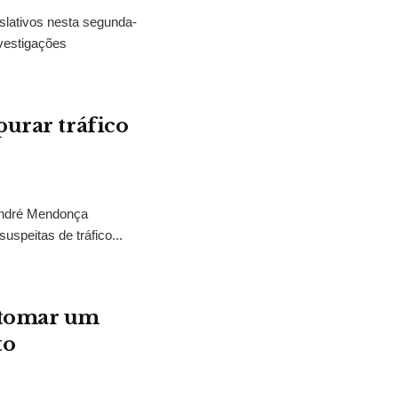
slativos nesta segunda-
vestigações
purar tráfico
 André Mendonça
uspeitas de tráfico...
“tomar um
to