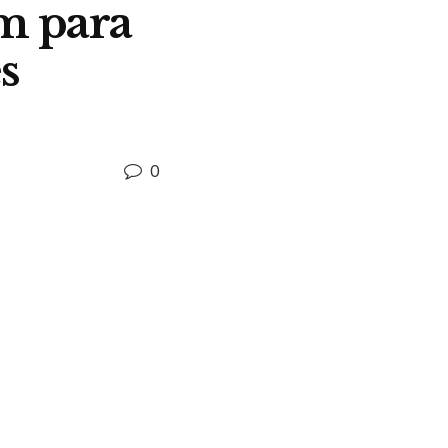
m para
s
0