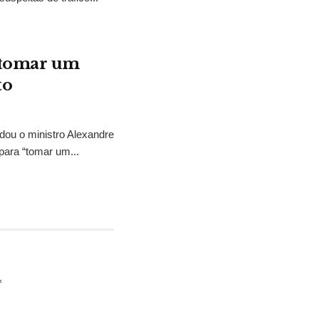
“tomar um
to
idou o ministro Alexandre
para “tomar um...
*