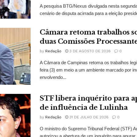
A pesquisa BTG/Nexus divulgada nesta segunda-
cenário de disputa acirrada para a eleição presid
Câmara retoma trabalhos so
duas Comissões Processant
by
Redação
3 DE AGOSTO DE 2026
0
A Câmara de Campinas retoma os trabalhos legi
feira (3) em meio a um ambiente marcado por in
envolvendo...
STF libera inquérito para a
de influência de Lulinha
by
Redação
31 DE JULHO DE 2026
0
O ministro do Supremo Tribunal Federal (STF)
autorizou a abertura de um inquérito para apurar s