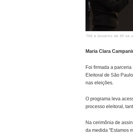
TRE e Governo de SP se u
Maria Clara Campani
Foi firmada a parceri
Eleitoral de São Paulo
nas eleições.
O programa leva acess
processo eleitoral, tan
Na cerimônia de assin
da medida “Estamos mu