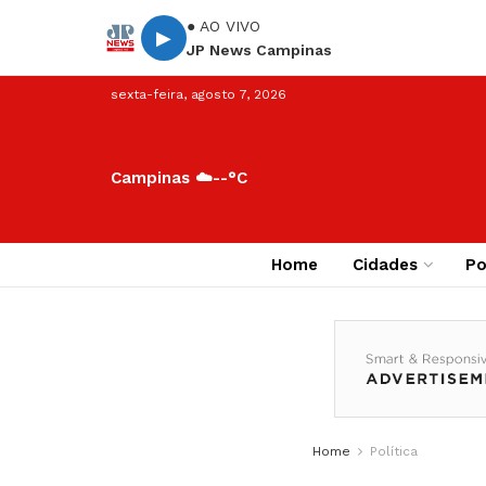
● AO VIVO
▶
JP News Campinas
sexta-feira, agosto 7, 2026
Campinas ☁️
--°C
Home
Cidades
Po
Home
Política