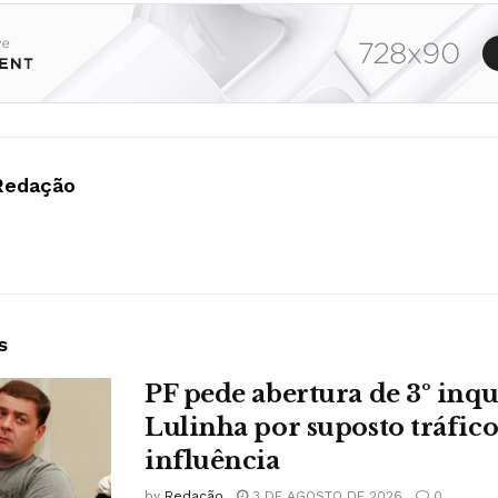
Redação
s
PF pede abertura de 3º inqu
Lulinha por suposto tráfico
influência
by
Redação
3 DE AGOSTO DE 2026
0