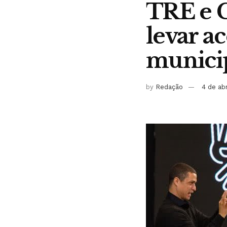
TRE e 
levar ac
munici
by
Redação
4 de ab