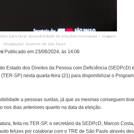
nem para levar acessibilidade às eleições municipais – Imagem:
Divulgação/ Governo de São Paulo
ni
Publicado em 23/08/2024, às 14:06
a do Estado dos Direitos da Pessoa com Deficiência (SEDPcD) e
 (TER-SP) nesta quarta-feira (21) para disponibilizar o Progra
ibilidade a pessoas surdas, já que as mesmas conseguem tirar
to nos dias anteriores quanto na data da eleição.
atura, feita no TER-SP, o secretário da SEDPcD, Marcos Costa,
ito felizes por colaborar com o TRE de São Paulo através des