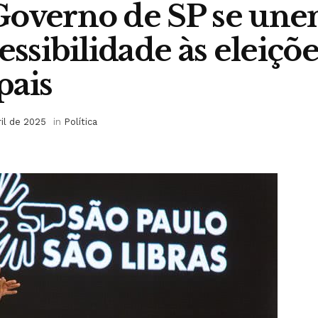
Governo de SP se une
essibilidade às eleiçõe
pais
ril de 2025
in
Política