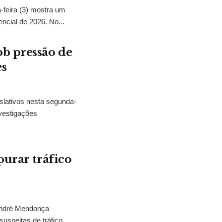
feira (3) mostra um
encial de 2026. No...
b pressão de
es
slativos nesta segunda-
vestigações
purar tráfico
 André Mendonça
uspeitas de tráfico...