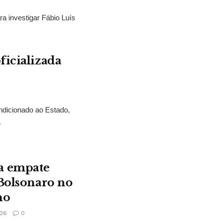
ra investigar Fábio Luís
ficializada
ndicionado ao Estado,
.
a empate
 Bolsonaro no
no
26
0