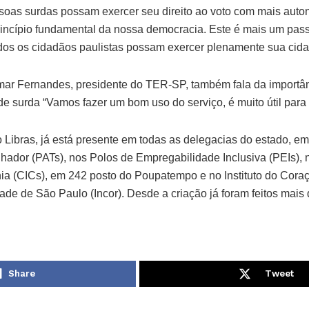
ssoas surdas possam exercer seu direito ao voto com mais auto
rincípio fundamental da nossa democracia. Este é mais um pa
dos os cidadãos paulistas possam exercer plenamente sua cida
ar Fernandes, presidente do TER-SP, também fala da importânc
 surda “Vamos fazer um bom uso do serviço, é muito útil para os
Libras, já está presente em todas as delegacias do estado, e
hador (PATs), nos Polos de Empregabilidade Inclusiva (PEIs), 
ia (CICs), em 242 posto do Poupatempo e no Instituto do Cor
de de São Paulo (Incor). Desde a criação já foram feitos mais 
Share
Tweet