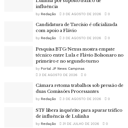
Lulinha por suposto tráfico de
influência
by
Redação
3 DE AGOSTO DE 2026
0
Candidatura de Tarcísio é oficializada
com apoio a Flávio
by
Redação
3 DE AGOSTO DE 2026
0
Pesquisa BTG/Nexus mostra empate
técnico entre Lula e Flávio Bolsonaro no
primeiro e no segundo turno
by
Portal JP News Campinas
3 DE AGOSTO DE 2026
0
Câmara retoma trabalhos sob pressão de
duas Comissões Processantes
by
Redação
3 DE AGOSTO DE 2026
0
STF libera inquérito para apurar tráfico
de influência de Lulinha
by
Redação
31 DE JULHO DE 2026
0