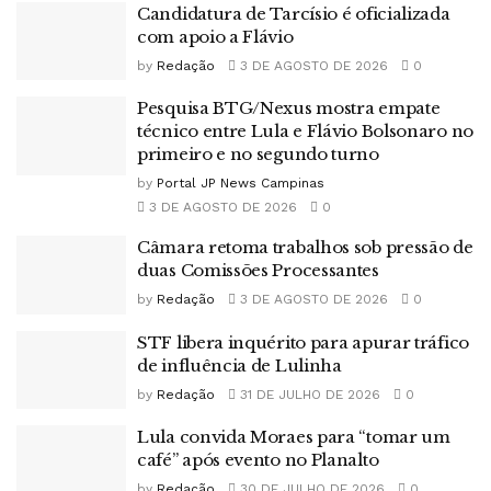
Candidatura de Tarcísio é oficializada
com apoio a Flávio
by
Redação
3 DE AGOSTO DE 2026
0
Pesquisa BTG/Nexus mostra empate
técnico entre Lula e Flávio Bolsonaro no
primeiro e no segundo turno
by
Portal JP News Campinas
3 DE AGOSTO DE 2026
0
Câmara retoma trabalhos sob pressão de
duas Comissões Processantes
by
Redação
3 DE AGOSTO DE 2026
0
STF libera inquérito para apurar tráfico
de influência de Lulinha
by
Redação
31 DE JULHO DE 2026
0
Lula convida Moraes para “tomar um
café” após evento no Planalto
by
Redação
30 DE JULHO DE 2026
0