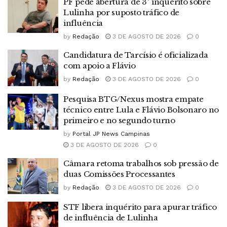
PF pede abertura de 3º inquérito sobre
Lulinha por suposto tráfico de
influência
by
Redação
3 DE AGOSTO DE 2026
0
Candidatura de Tarcísio é oficializada
com apoio a Flávio
by
Redação
3 DE AGOSTO DE 2026
0
Pesquisa BTG/Nexus mostra empate
técnico entre Lula e Flávio Bolsonaro no
primeiro e no segundo turno
by
Portal JP News Campinas
3 DE AGOSTO DE 2026
0
Câmara retoma trabalhos sob pressão de
duas Comissões Processantes
by
Redação
3 DE AGOSTO DE 2026
0
STF libera inquérito para apurar tráfico
de influência de Lulinha