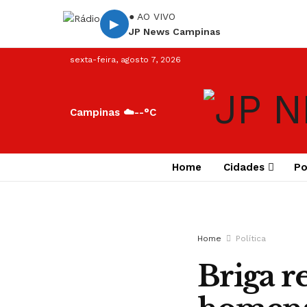
● AO VIVO
▶
JP News Campinas
sexta-feira, agosto 7, 2026
Campinas ☁️
--°C
Home
Cidades
Po
Home
Política
Briga r