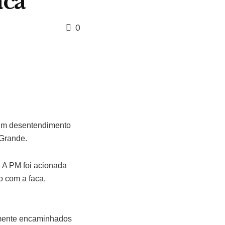
aca
0
s um desentendimento
 Grande.
 A PM foi acionada
o com a faca,
amente encaminhados