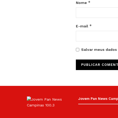
*
Nome
*
E-mail
Salvar meus dados 
Jovem Pan News Campin