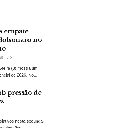
.
a empate
 Bolsonaro no
no
26
0
feira (3) mostra um
encial de 2026. No...
b pressão de
es
slativos nesta segunda-
vestigações