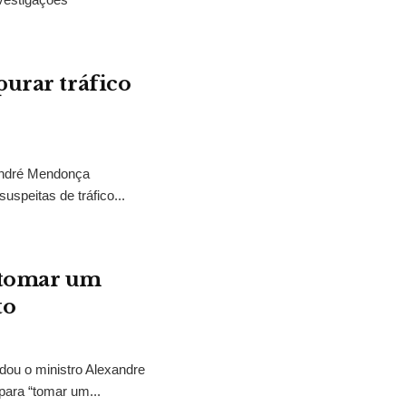
purar tráfico
 André Mendonça
uspeitas de tráfico...
“tomar um
to
idou o ministro Alexandre
para “tomar um...