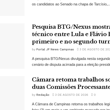
os candidatos ao Senado na chapa de Tarcísio,..
Pesquisa BTG/Nexus mostr
técnico entre Lula e Flávio
primeiro e no segundo tur
by
Portal JP News Campinas
3 DE AGOSTO DE 20
A pesquisa BTG/Nexus divulgada nesta segunda-
cenário de disputa acirrada para a eleição presid
Câmara retoma trabalhos so
duas Comissões Processant
by
Redação
3 DE AGOSTO DE 2026
0
A Câmara de Campinas retoma os trabalhos legi
feira (3) em meio a um ambiente marcado por in