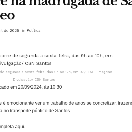
e na madrugada de Sa
deo
ril de 2025
in
Política
de segunda a sexta-feira, das 9h ao 12h, em 97,3 FM – Imagem:
Divulgação/ CBN Santos
cado em 20/09/2024, às 10:30
ue é emocionante ver um trabalho de anos se concretizar, traze
no transporte público de Santos.
ompleta aqui.