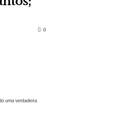
ntos;
0
ndo uma verdadeira