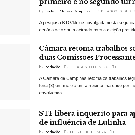
primeiro e no segundo tur
by
Portal JP News Campinas
3 DE AGOSTO DE 20
A pesquisa BTG/Nexus divulgada nesta segunda-
cenário de disputa acirrada para a eleição presid
Câmara retoma trabalhos so
duas Comissões Processant
by
Redação
3 DE AGOSTO DE 2026
0
A Câmara de Campinas retoma os trabalhos legi
feira (3) em meio a um ambiente marcado por in
envolvendo...
STF libera inquérito para a
de influência de Lulinha
by
Redação
31 DE JULHO DE 2026
0