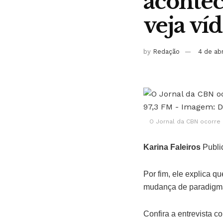
acontec
veja ví
by
Redação
4 de ab
O Jornal da CBN ocorre 
Karina Faleiros
Publi
Por fim, ele explica q
mudança de paradigma 
Confira a entrevista c