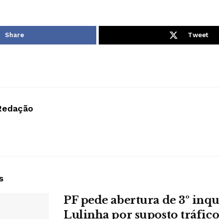
Share
Tweet
Redação
s
PF pede abertura de 3º inqu
Lulinha por suposto tráfico