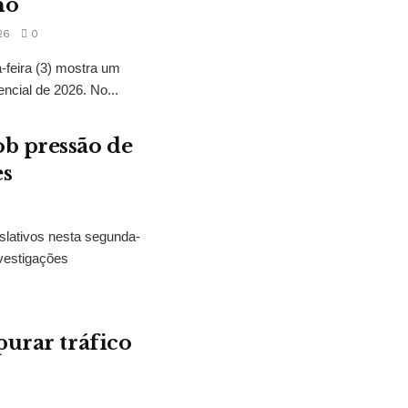
no
26
0
feira (3) mostra um
encial de 2026. No...
b pressão de
es
slativos nesta segunda-
vestigações
purar tráfico