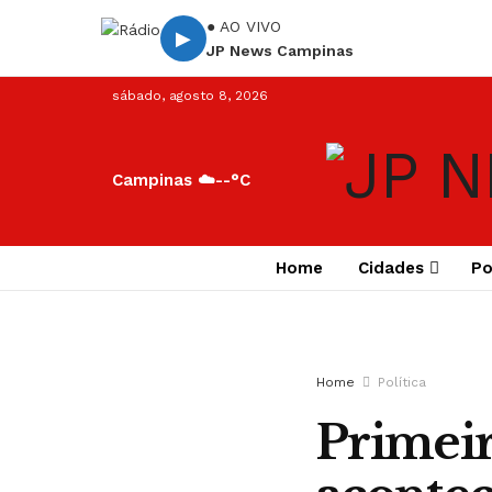
● AO VIVO
▶
JP News Campinas
sábado, agosto 8, 2026
Campinas ☁️
--°C
Home
Cidades
Po
Home
Política
Primeir