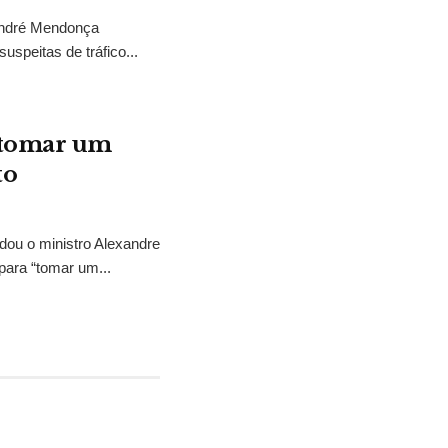
 André Mendonça
uspeitas de tráfico...
“tomar um
to
idou o ministro Alexandre
para “tomar um...