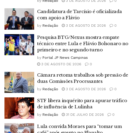
by
Redação
3 DE AGOSTO DE 2026
0
Candidatura de Tarcísio é oficializada
com apoio a Flávio
by
Redação
3 DE AGOSTO DE 2026
0
Pesquisa BTG/Nexus mostra empate
técnico entre Lula e Flávio Bolsonaro no
primeiro e no segundo turno
by
Portal JP News Campinas
3 DE AGOSTO DE 2026
0
Câmara retoma trabalhos sob pressão de
duas Comissões Processantes
by
Redação
3 DE AGOSTO DE 2026
0
STF libera inquérito para apurar tráfico
de influência de Lulinha
by
Redação
31 DE JULHO DE 2026
0
Lula convida Moraes para “tomar um
café” após evento no Planalto