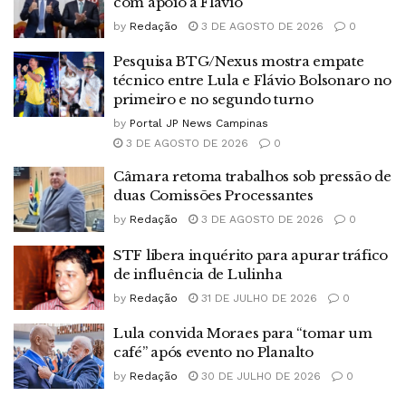
com apoio a Flávio
by
Redação
3 DE AGOSTO DE 2026
0
Pesquisa BTG/Nexus mostra empate
técnico entre Lula e Flávio Bolsonaro no
primeiro e no segundo turno
by
Portal JP News Campinas
3 DE AGOSTO DE 2026
0
Câmara retoma trabalhos sob pressão de
duas Comissões Processantes
by
Redação
3 DE AGOSTO DE 2026
0
STF libera inquérito para apurar tráfico
de influência de Lulinha
by
Redação
31 DE JULHO DE 2026
0
Lula convida Moraes para “tomar um
café” após evento no Planalto
by
Redação
30 DE JULHO DE 2026
0