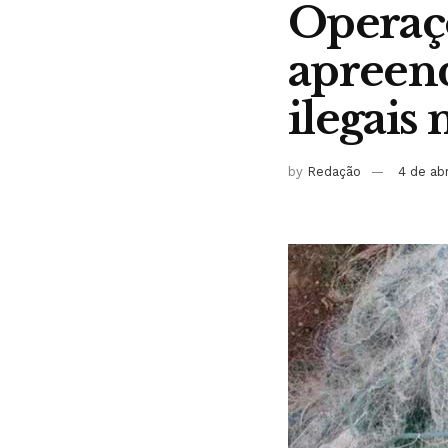
Operaçõ
apreen
ilegais 
by
Redação
4 de ab