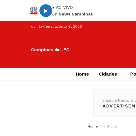
● AO VIVO
▶
JP News Campinas
quinta-feira, agosto 6, 2026
Campinas ☁️
--°C
Home
Cidades
Po
Home
Política