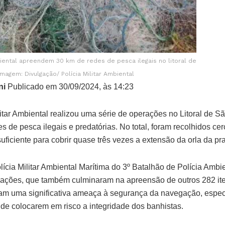
iental apreendem 30 km de redes de pesca ilegais no litoral de
Imagem: Divulgação/ Polícia Militar Ambiental
ni
Publicado em 30/09/2024, às 14:23
itar Ambiental realizou uma série de operações no Litoral de S
 de pesca ilegais e predatórias. No total, foram recolhidos ce
uficiente para cobrir quase três vezes a extensão da orla da pr
cia Militar Ambiental Marítima do 3º Batalhão de Polícia Ambi
 ações, que também culminaram na apreensão de outros 282 it
am uma significativa ameaça à segurança da navegação, espec
 de colocarem em risco a integridade dos banhistas.