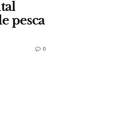
tal
e pesca
0