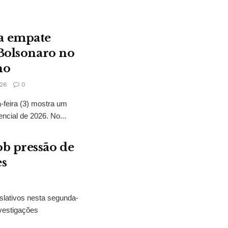
a empate
 Bolsonaro no
no
26
0
feira (3) mostra um
encial de 2026. No...
b pressão de
es
slativos nesta segunda-
vestigações