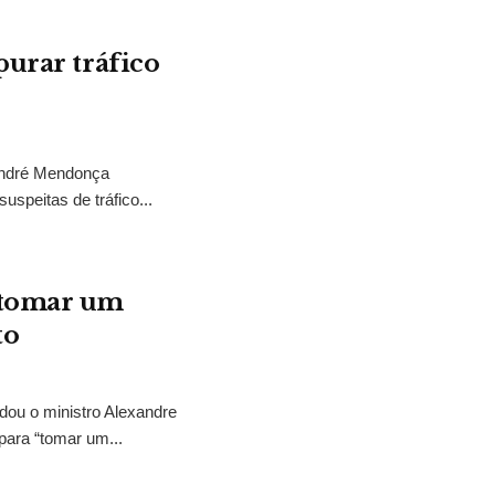
purar tráfico
 André Mendonça
uspeitas de tráfico...
“tomar um
to
idou o ministro Alexandre
para “tomar um...