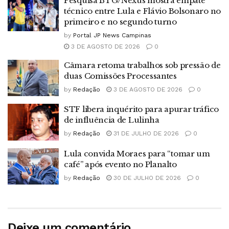
Pesquisa BTG/Nexus mostra empate
técnico entre Lula e Flávio Bolsonaro no
primeiro e no segundo turno
by
Portal JP News Campinas
3 DE AGOSTO DE 2026
0
Câmara retoma trabalhos sob pressão de
duas Comissões Processantes
by
Redação
3 DE AGOSTO DE 2026
0
STF libera inquérito para apurar tráfico
de influência de Lulinha
by
Redação
31 DE JULHO DE 2026
0
Lula convida Moraes para “tomar um
café” após evento no Planalto
by
Redação
30 DE JULHO DE 2026
0
Deixe um comentário