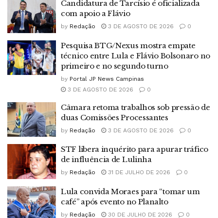
Candidatura de Tarcísio é oficializada
com apoio a Flávio
by
Redação
3 DE AGOSTO DE 2026
0
Pesquisa BTG/Nexus mostra empate
técnico entre Lula e Flávio Bolsonaro no
primeiro e no segundo turno
by
Portal JP News Campinas
3 DE AGOSTO DE 2026
0
Câmara retoma trabalhos sob pressão de
duas Comissões Processantes
by
Redação
3 DE AGOSTO DE 2026
0
STF libera inquérito para apurar tráfico
de influência de Lulinha
by
Redação
31 DE JULHO DE 2026
0
Lula convida Moraes para “tomar um
café” após evento no Planalto
by
Redação
30 DE JULHO DE 2026
0