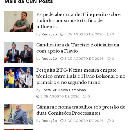
Mais da CBN
Posts
PF pede abertura de 3º inquérito sobre
Lulinha por suposto tráfico de
influência
by
Redação
3 DE AGOSTO DE 2026
0
Candidatura de Tarcísio é oficializada
com apoio a Flávio
by
Redação
3 DE AGOSTO DE 2026
0
Pesquisa BTG/Nexus mostra empate
técnico entre Lula e Flávio Bolsonaro no
primeiro e no segundo turno
by
Portal JP News Campinas
3 DE AGOSTO DE 2026
0
Câmara retoma trabalhos sob pressão de
duas Comissões Processantes
by
Redação
3 DE AGOSTO DE 2026
0