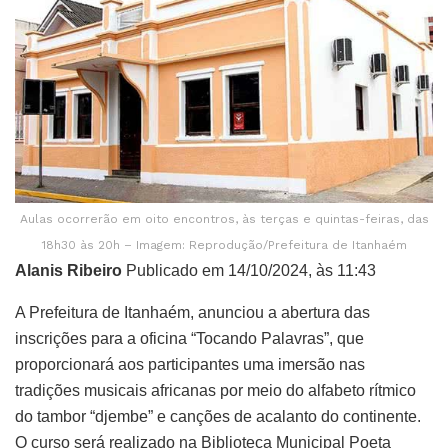
Aulas ocorrerão em oito encontros, às terças e quintas-feiras, das
18h30 às 20h – Imagem: Reprodução/Prefeitura de Itanhaém
Alanis Ribeiro
Publicado em 14/10/2024, às 11:43
A Prefeitura de Itanhaém, anunciou a abertura das
inscrições para a oficina “Tocando Palavras”, que
proporcionará aos participantes uma imersão nas
tradições musicais africanas por meio do alfabeto rítmico
do tambor “djembe” e canções de acalanto do continente.
O curso será realizado na Biblioteca Municipal Poeta