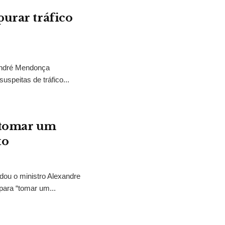
purar tráfico
 André Mendonça
uspeitas de tráfico...
“tomar um
to
idou o ministro Alexandre
para “tomar um...