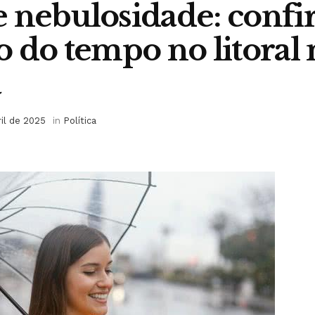
 nebulosidade: confi
o do tempo no litoral 
a
ril de 2025
in
Política