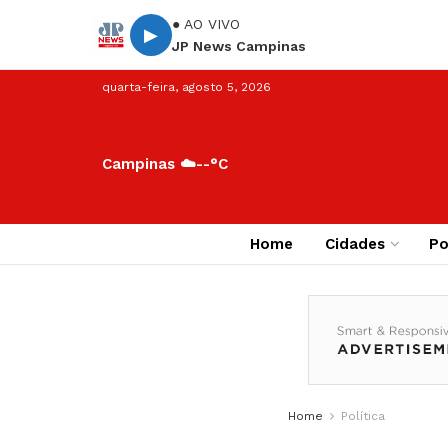
● AO VIVO
▶
JP News Campinas
quarta-feira, agosto 5, 2026
Campinas ☁️
--°C
Home
Cidades
Po
Home
Política