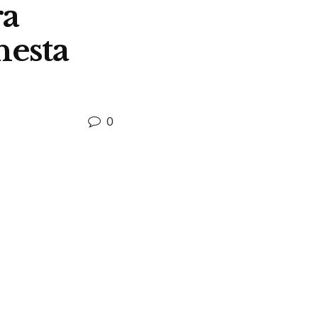
ra
nesta
0