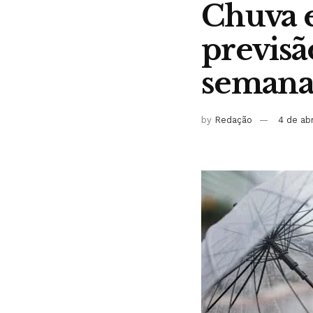
Chuva e
previsã
seman
by
Redação
4 de ab