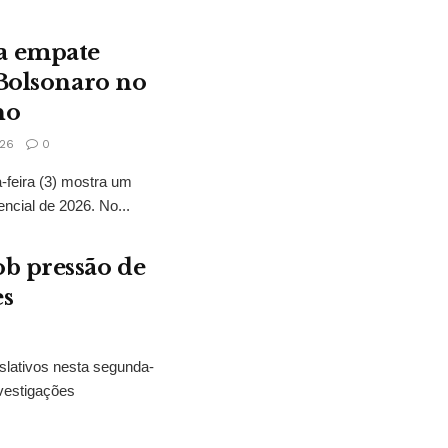
a empate
 Bolsonaro no
no
26
0
feira (3) mostra um
encial de 2026. No...
b pressão de
es
slativos nesta segunda-
vestigações