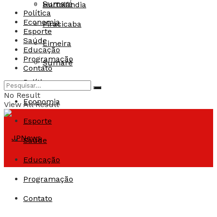
Sumaré
Hortolândia
Política
Economia
Piracicaba
Esporte
Saúde
Limeira
Educação
Programação
Sumaré
Contato
Política
No Result
Economia
View All Result
Esporte
Saúde
Educação
Programação
Contato