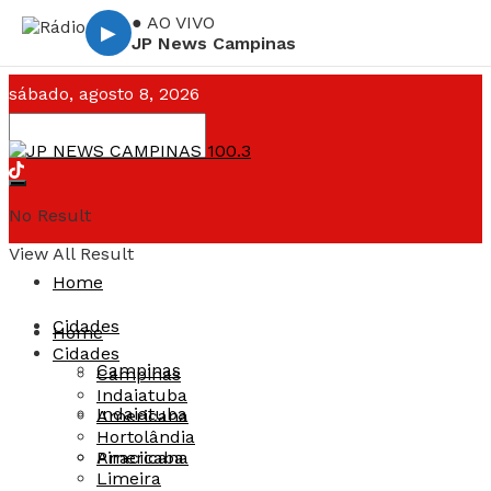
● AO VIVO
▶
JP News Campinas
sábado, agosto 8, 2026
Campinas ☁️
--°C
No Result
View All Result
Home
Cidades
Home
Cidades
Campinas
Campinas
Indaiatuba
Indaiatuba
Americana
Hortolândia
Americana
Piracicaba
Limeira