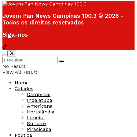
Jovem Pan News Campinas 100.3 © 2026 -
Todos os direitos reservados
Siga-nos
No Result
View All Result
Home
Cidades
Campinas
Indaiatuba
Americana
Hortolândia
Limeira
Sumaré
Piracicaba
Política