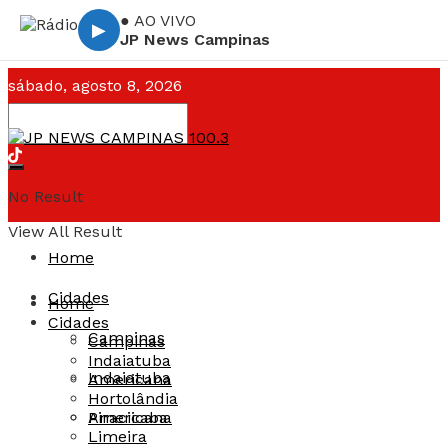
● AO VIVO
▶
JP News Campinas
sábado, agosto 8, 2026
Campinas ☁️
--°C
No Result
View All Result
Home
Cidades
Home
Cidades
Campinas
Campinas
Indaiatuba
Indaiatuba
Americana
Hortolândia
Americana
Piracicaba
Limeira