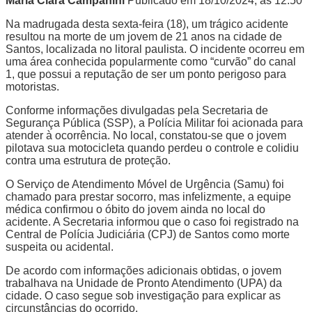
Maria Clara Campanini
Publicado em 18/10/2024, às 12:50
Na madrugada desta sexta-feira (18), um trágico acidente
resultou na morte de um jovem de 21 anos na cidade de
Santos, localizada no litoral paulista. O incidente ocorreu em
uma área conhecida popularmente como “curvão” do canal
1, que possui a reputação de ser um ponto perigoso para
motoristas.
Conforme informações divulgadas pela Secretaria de
Segurança Pública (SSP), a Polícia Militar foi acionada para
atender à ocorrência. No local, constatou-se que o jovem
pilotava sua motocicleta quando perdeu o controle e colidiu
contra uma estrutura de proteção.
O Serviço de Atendimento Móvel de Urgência (Samu) foi
chamado para prestar socorro, mas infelizmente, a equipe
médica confirmou o óbito do jovem ainda no local do
acidente. A Secretaria informou que o caso foi registrado na
Central de Polícia Judiciária (CPJ) de Santos como morte
suspeita ou acidental.
De acordo com informações adicionais obtidas, o jovem
trabalhava na Unidade de Pronto Atendimento (UPA) da
cidade. O caso segue sob investigação para explicar as
circunstâncias do ocorrido.