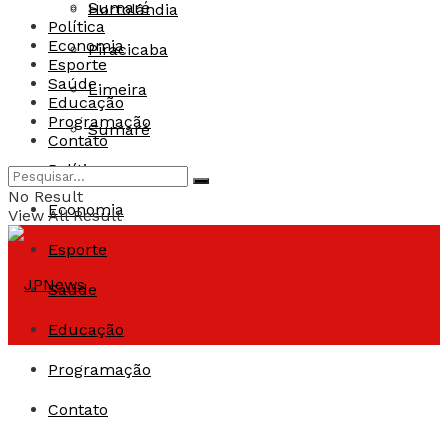
Sumaré
Hortolândia
Política
Economia
Piracicaba
Esporte
Saúde
Limeira
Educação
Programação
Sumaré
Contato
Política
No Result
Economia
View All Result
Esporte
Saúde
Educação
Programação
Contato