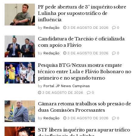
PF pede abertura de 3º inquérito sobre
Lulinha por suposto tráfico de
influência
by
Redação
3 DE AGOSTO DE 2026
0
Candidatura de Tarcísio é oficializada
com apoio a Flávio
by
Redação
3 DE AGOSTO DE 2026
0
Pesquisa BTG/Nexus mostra empate
técnico entre Lula e Flávio Bolsonaro no
primeiro e no segundo turno
by
Portal JP News Campinas
3 DE AGOSTO DE 2026
0
Câmara retoma trabalhos sob pressão de
duas Comissões Processantes
by
Redação
3 DE AGOSTO DE 2026
0
STF libera inquérito para apurar tráfico