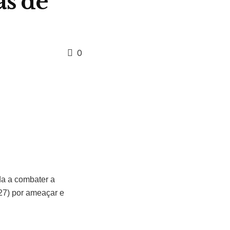
as de
0
a a combater a
(27) por ameaçar e