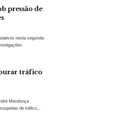
b pressão de
es
slativos nesta segunda-
vestigações
purar tráfico
 André Mendonça
uspeitas de tráfico...