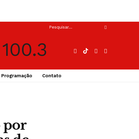
Programação
Contato
 por