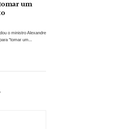
“tomar um
to
idou o ministro Alexandre
para “tomar um...
*