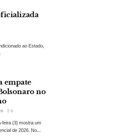
ficializada
ndicionado ao Estado,
.
a empate
 Bolsonaro no
no
26
0
feira (3) mostra um
encial de 2026. No...