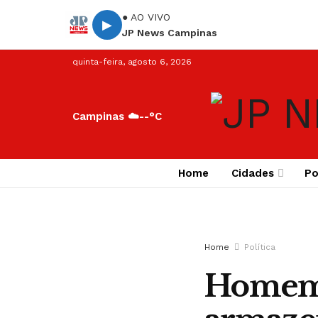
● AO VIVO
▶
JP News Campinas
quinta-feira, agosto 6, 2026
Campinas ☁️
--°C
Home
Cidades
Po
Home
Política
Homem e