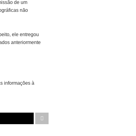
emissão de um
ográficas não
eito, ele entregou
vados anteriormente
as informações à