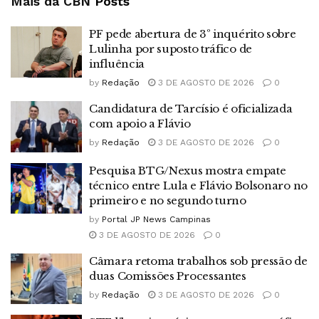
Mais da CBN
Posts
PF pede abertura de 3º inquérito sobre
Lulinha por suposto tráfico de
influência
by
Redação
3 DE AGOSTO DE 2026
0
Candidatura de Tarcísio é oficializada
com apoio a Flávio
by
Redação
3 DE AGOSTO DE 2026
0
Pesquisa BTG/Nexus mostra empate
técnico entre Lula e Flávio Bolsonaro no
primeiro e no segundo turno
by
Portal JP News Campinas
3 DE AGOSTO DE 2026
0
Câmara retoma trabalhos sob pressão de
duas Comissões Processantes
by
Redação
3 DE AGOSTO DE 2026
0