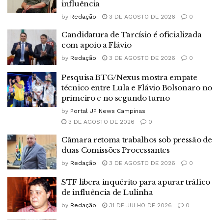
influência
by
Redação
3 DE AGOSTO DE 2026
0
Candidatura de Tarcísio é oficializada
com apoio a Flávio
by
Redação
3 DE AGOSTO DE 2026
0
Pesquisa BTG/Nexus mostra empate
técnico entre Lula e Flávio Bolsonaro no
primeiro e no segundo turno
by
Portal JP News Campinas
3 DE AGOSTO DE 2026
0
Câmara retoma trabalhos sob pressão de
duas Comissões Processantes
by
Redação
3 DE AGOSTO DE 2026
0
STF libera inquérito para apurar tráfico
de influência de Lulinha
by
Redação
31 DE JULHO DE 2026
0