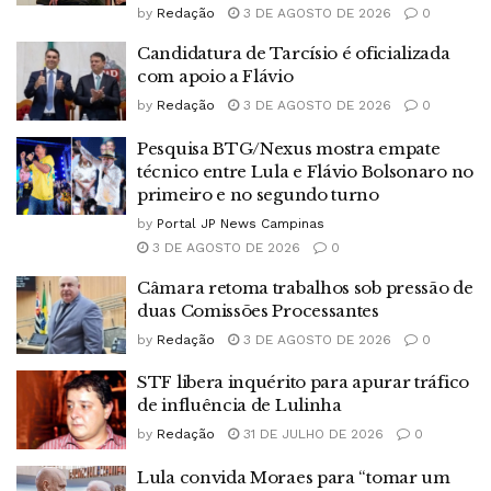
by
Redação
3 DE AGOSTO DE 2026
0
Candidatura de Tarcísio é oficializada
com apoio a Flávio
by
Redação
3 DE AGOSTO DE 2026
0
Pesquisa BTG/Nexus mostra empate
técnico entre Lula e Flávio Bolsonaro no
primeiro e no segundo turno
by
Portal JP News Campinas
3 DE AGOSTO DE 2026
0
Câmara retoma trabalhos sob pressão de
duas Comissões Processantes
by
Redação
3 DE AGOSTO DE 2026
0
STF libera inquérito para apurar tráfico
de influência de Lulinha
by
Redação
31 DE JULHO DE 2026
0
Lula convida Moraes para “tomar um