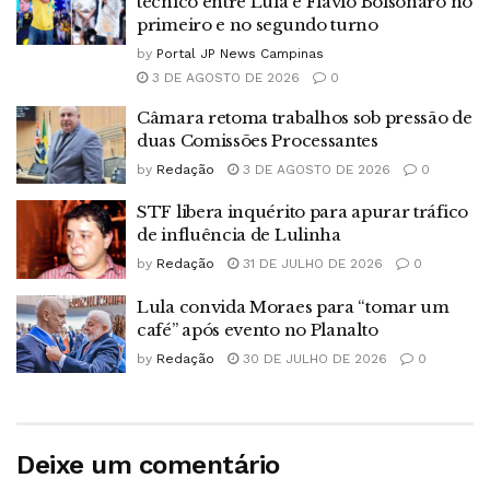
técnico entre Lula e Flávio Bolsonaro no
primeiro e no segundo turno
by
Portal JP News Campinas
3 DE AGOSTO DE 2026
0
Câmara retoma trabalhos sob pressão de
duas Comissões Processantes
by
Redação
3 DE AGOSTO DE 2026
0
STF libera inquérito para apurar tráfico
de influência de Lulinha
by
Redação
31 DE JULHO DE 2026
0
Lula convida Moraes para “tomar um
café” após evento no Planalto
by
Redação
30 DE JULHO DE 2026
0
Deixe um comentário